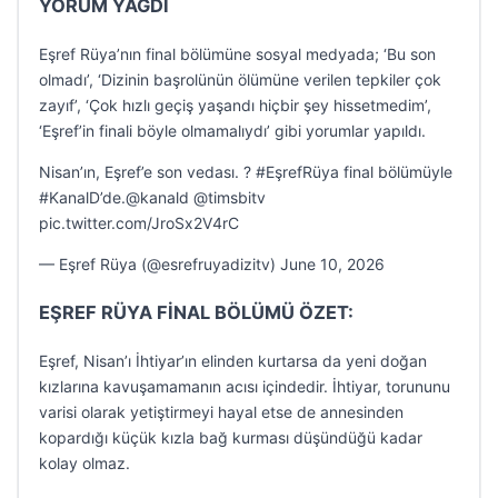
YORUM YAĞDI
Eşref Rüya’nın final bölümüne sosyal medyada; ‘Bu son
olmadı’, ‘Dizinin başrolünün ölümüne verilen tepkiler çok
zayıf’, ‘Çok hızlı geçiş yaşandı hiçbir şey hissetmedim’,
‘Eşref’in finali böyle olmamalıydı’ gibi yorumlar yapıldı.
Nisan’ın, Eşref’e son vedası. ? #EşrefRüya final bölümüyle
#KanalD’de.@kanald @timsbitv
pic.twitter.com/JroSx2V4rC
— Eşref Rüya (@esrefruyadizitv) June 10, 2026
EŞREF RÜYA FİNAL BÖLÜMÜ ÖZET:
Eşref, Nisan’ı İhtiyar’ın elinden kurtarsa da yeni doğan
kızlarına kavuşamamanın acısı içindedir. İhtiyar, torununu
varisi olarak yetiştirmeyi hayal etse de annesinden
kopardığı küçük kızla bağ kurması düşündüğü kadar
kolay olmaz.