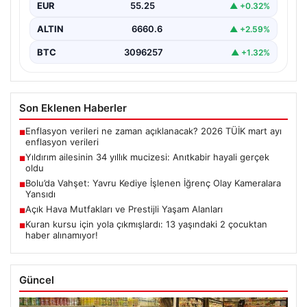
EUR
55.25
▲ +0.32%
ALTIN
6660.6
▲ +2.59%
BTC
3096257
▲ +1.32%
Son Eklenen Haberler
Enflasyon verileri ne zaman açıklanacak? 2026 TÜİK mart ayı
■
enflasyon verileri
Yıldırım ailesinin 34 yıllık mucizesi: Anıtkabir hayali gerçek
■
oldu
Bolu’da Vahşet: Yavru Kediye İşlenen İğrenç Olay Kameralara
■
Yansıdı
Açık Hava Mutfakları ve Prestijli Yaşam Alanları
■
Kuran kursu için yola çıkmışlardı: 13 yaşındaki 2 çocuktan
■
haber alınamıyor!
Güncel