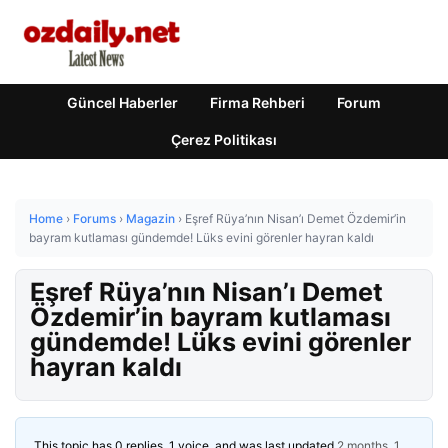
Güncel Haberler
Firma Rehberi
Forum
Çerez Politikası
Home
›
Forums
›
Magazin
›
Eşref Rüya’nın Nisan’ı Demet Özdemir’in
bayram kutlaması gündemde! Lüks evini görenler hayran kaldı
Eşref Rüya’nın Nisan’ı Demet
Özdemir’in bayram kutlaması
gündemde! Lüks evini görenler
hayran kaldı
This topic has 0 replies, 1 voice, and was last updated
2 months, 1