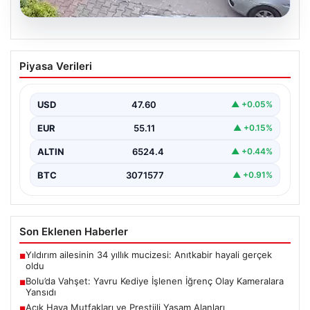
04.08.2026
Bolu’da Vahşet: Yavru Kediye İşlenen
Piyasa Verileri
İğrenç Olay Kameralara Yansıdı
Bolu'nun Beşkavaklar Mahallesi'nde, geçtiğimiz
günlerde meydana gelen korkutucu olay, bölgedeki
USD
47.60
▲ +0.05%
sakinleri derinden sarstı. Elektrikli…
EUR
55.11
▲ +0.15%
ALTIN
6524.4
▲ +0.44%
BTC
3071577
▲ +0.91%
Son Eklenen Haberler
Yıldırım ailesinin 34 yıllık mucizesi: Anıtkabir hayali gerçek
■
oldu
Bolu’da Vahşet: Yavru Kediye İşlenen İğrenç Olay Kameralara
■
Yansıdı
Açık Hava Mutfakları ve Prestijli Yaşam Alanları
■