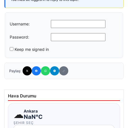
Username:
Password:
Keep me signed in
Paylaş:
Hava Durumu
☁
Ankara
NaN°C
ŞEHIR SEÇ