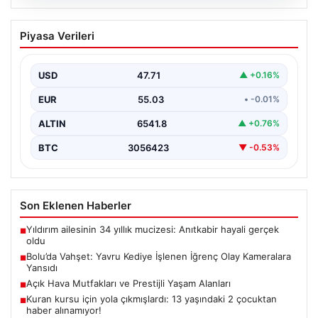
04.08.2026
Bolu’da Vahşet: Yavru Kediye İşlenen
Piyasa Verileri
İğrenç Olay Kameralara Yansıdı
Bolu'nun Beşkavaklar Mahallesi'nde, geçtiğimiz
günlerde meydana gelen korkutucu olay, bölgedeki
USD
47.71
▲ +0.16%
sakinleri derinden sarstı. Elektrikli…
EUR
55.03
• -0.01%
ALTIN
6541.8
▲ +0.76%
BTC
3056423
▼ -0.53%
Son Eklenen Haberler
Yıldırım ailesinin 34 yıllık mucizesi: Anıtkabir hayali gerçek
■
oldu
Bolu’da Vahşet: Yavru Kediye İşlenen İğrenç Olay Kameralara
■
Yansıdı
Açık Hava Mutfakları ve Prestijli Yaşam Alanları
■
Kuran kursu için yola çıkmışlardı: 13 yaşındaki 2 çocuktan
■
haber alınamıyor!