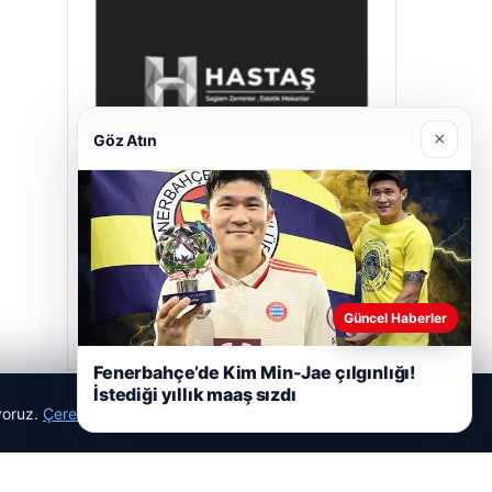
×
Göz Atın
Hastaş Beton
05/26/2026
Güncel Haberler
Fenerbahçe’de Kim Min-Jae çılgınlığı!
İstediği yıllık maaş sızdı
ıyoruz.
Çerez Politikamız
Reddet
Kabul Et