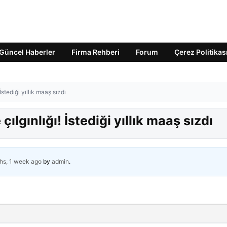
Güncel Haberler
Firma Rehberi
Forum
Çerez Politikas
stediği yıllık maaş sızdı
lgınlığı! İstediği yıllık maaş sızdı
hs, 1 week ago
by
admin
.