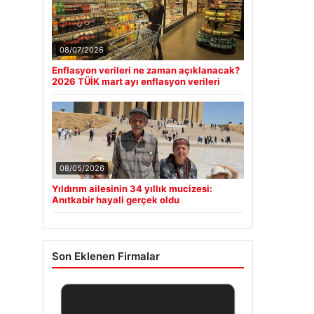
08/07/2026
Enflasyon verileri ne zaman açıklanacak?
2026 TÜİK mart ayı enflasyon verileri
08/05/2026
Yıldırım ailesinin 34 yıllık mucizesi:
Anıtkabir hayali gerçek oldu
Son Eklenen Firmalar