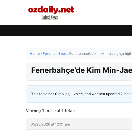
Home
›
Forums
›
Spor
›
Fenerbahçe’de Kim Min-Jae çılgınlığı! İ
Fenerbahçe’de Kim Min-Jae çı
This topic has 0 replies, 1 voice, and was last updated
2 mont
Viewing 1 post (of 1 total)
05/28/2026 at 12:01 am