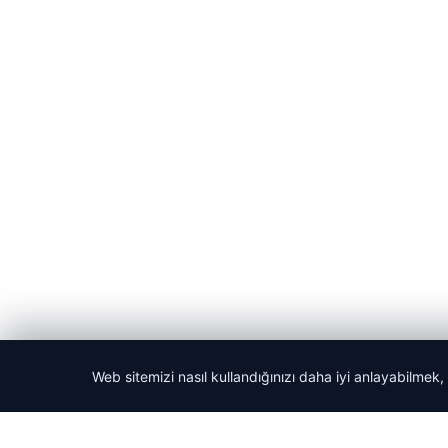
Web sitemizi nasıl kullandığınızı daha iyi anlayabilmek,
© 2026 ozdaily – Latest News