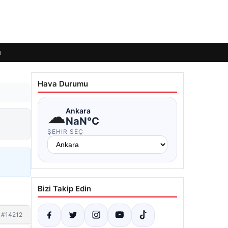
ı
Hava Durumu
☁
Ankara
NaN°C
ŞEHIR SEÇ
Bizi Takip Edin
#14212