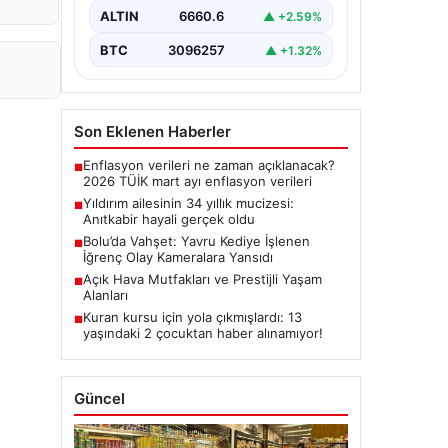
ALTIN
6660.6
▲ +2.59%
BTC
3096257
▲ +1.32%
Son Eklenen Haberler
Enflasyon verileri ne zaman açıklanacak?
■
2026 TÜİK mart ayı enflasyon verileri
Yıldırım ailesinin 34 yıllık mucizesi:
■
Anıtkabir hayali gerçek oldu
Bolu’da Vahşet: Yavru Kediye İşlenen
■
İğrenç Olay Kameralara Yansıdı
Açık Hava Mutfakları ve Prestijli Yaşam
■
Alanları
Kuran kursu için yola çıkmışlardı: 13
■
yaşındaki 2 çocuktan haber alınamıyor!
Güncel