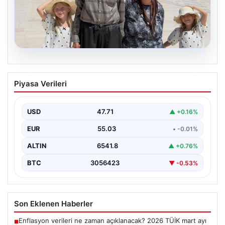
05.08.2026
Yıldırım ailesinin 34 yıllık mucizesi:
Piyasa Verileri
Anıtkabir hayali gerçek oldu
Adıyaman’da yaşayan Abuzer Yıldırım (71) ve eşi
Zeynep Yıldırım (59), tam 34 yıl boyunca…
USD
47.71
▲ +0.16%
EUR
55.03
• -0.01%
ALTIN
6541.8
▲ +0.76%
BTC
3056423
▼ -0.53%
Son Eklenen Haberler
Enflasyon verileri ne zaman açıklanacak? 2026 TÜİK mart ayı
■