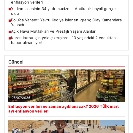
enflasyon verileri
Yıldırım ailesinin 34 yıllık mucizesi: Anıtkabir hayali gerçek
■
oldu
Bolu’da Vahşet: Yavru Kediye İşlenen İğrenç Olay Kameralara
■
Yansıdı
Açık Hava Mutfakları ve Prestijli Yaşam Alanları
■
Kuran kursu için yola çıkmışlardı: 13 yaşındaki 2 çocuktan
■
haber alınamıyor!
Güncel
08/07/2026
Enflasyon verileri ne zaman açıklanacak? 2026 TÜİK mart
ayı enflasyon verileri