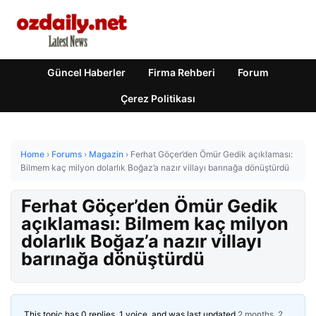
Güncel Haberler
Firma Rehberi
Forum
Çerez Politikası
Home
›
Forums
›
Magazin
›
Ferhat Göçer’den Ömür Gedik açıklaması:
Bilmem kaç milyon dolarlık Boğaz’a nazır villayı barınağa dönüştürdü
Ferhat Göçer’den Ömür Gedik
açıklaması: Bilmem kaç milyon
dolarlık Boğaz’a nazır villayı
barınağa dönüştürdü
This topic has 0 replies, 1 voice, and was last updated
2 months, 2