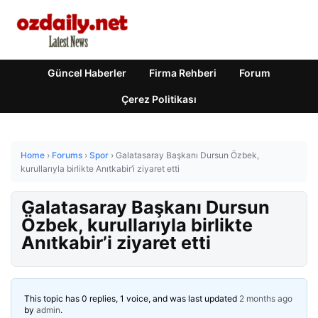
Güncel Haberler
Firma Rehberi
Forum
Çerez Politikası
Home
›
Forums
›
Spor
›
Galatasaray Başkanı Dursun Özbek,
kurullarıyla birlikte Anıtkabir’i ziyaret etti
Galatasaray Başkanı Dursun
Özbek, kurullarıyla birlikte
Anıtkabir’i ziyaret etti
This topic has 0 replies, 1 voice, and was last updated
2 months ago
by
admin
.