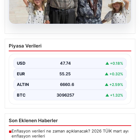
05.08.2026
Yıldırım ailesinin 34 yıllık mucizesi:
Piyasa Verileri
Anıtkabir hayali gerçek oldu
Adıyaman’da yaşayan Abuzer Yıldırım (71) ve eşi
Zeynep Yıldırım (59), tam 34 yıl boyunca…
USD
47.74
▲ +0.18%
EUR
55.25
▲ +0.32%
ALTIN
6660.6
▲ +2.59%
BTC
3096257
▲ +1.32%
Son Eklenen Haberler
Enflasyon verileri ne zaman açıklanacak? 2026 TÜİK mart ayı
■
enflasyon verileri