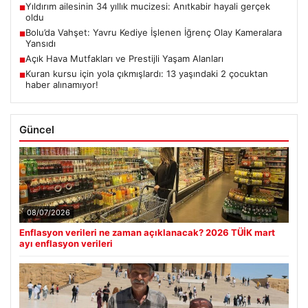
Yıldırım ailesinin 34 yıllık mucizesi: Anıtkabir hayali gerçek
■
oldu
Bolu’da Vahşet: Yavru Kediye İşlenen İğrenç Olay Kameralara
■
Yansıdı
Açık Hava Mutfakları ve Prestijli Yaşam Alanları
■
Kuran kursu için yola çıkmışlardı: 13 yaşındaki 2 çocuktan
■
haber alınamıyor!
Güncel
08/07/2026
Enflasyon verileri ne zaman açıklanacak? 2026 TÜİK mart
ayı enflasyon verileri