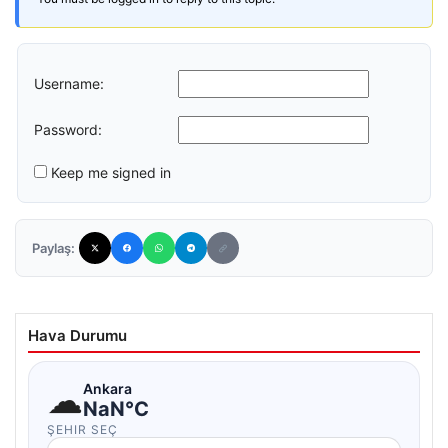
Username:
Password:
Keep me signed in
Paylaş:
Hava Durumu
☁
Ankara
NaN°C
ŞEHIR SEÇ