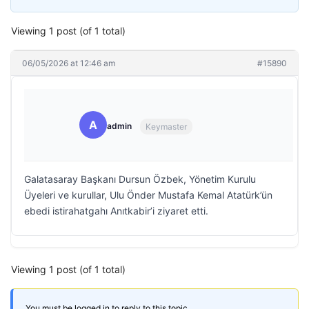
Viewing 1 post (of 1 total)
06/05/2026 at 12:46 am
#15890
A
admin
Keymaster
Galatasaray Başkanı Dursun Özbek, Yönetim Kurulu
Üyeleri ve kurullar, Ulu Önder Mustafa Kemal Atatürk’ün
ebedi istirahatgahı Anıtkabir’i ziyaret etti.
Viewing 1 post (of 1 total)
You must be logged in to reply to this topic.