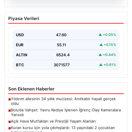
04.08.2026
Bolu’da Vahşet: Yavru Kediye İşlenen
Piyasa Verileri
İğrenç Olay Kameralara Yansıdı
Bolu'nun Beşkavaklar Mahallesi'nde, geçtiğimiz
günlerde meydana gelen korkutucu olay, bölgedeki
USD
47.60
▲ +0.05%
sakinleri derinden sarstı. Elektrikli…
EUR
55.11
▲ +0.15%
ALTIN
6524.4
▲ +0.44%
BTC
3071577
▲ +0.91%
Son Eklenen Haberler
Yıldırım ailesinin 34 yıllık mucizesi: Anıtkabir hayali gerçek
■
oldu
Bolu’da Vahşet: Yavru Kediye İşlenen İğrenç Olay Kameralara
■
Yansıdı
Açık Hava Mutfakları ve Prestijli Yaşam Alanları
■
Kuran kursu için yola çıkmışlardı: 13 yaşındaki 2 çocuktan
■