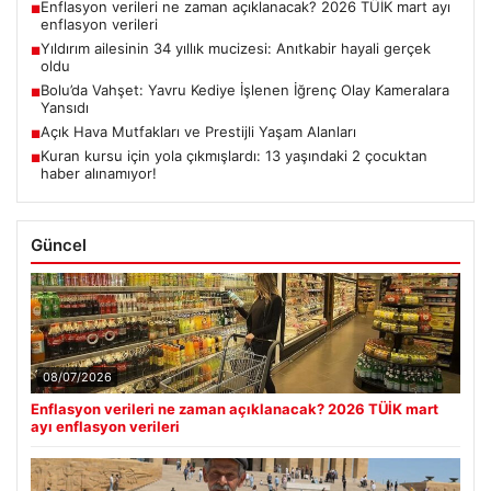
Enflasyon verileri ne zaman açıklanacak? 2026 TÜİK mart ayı
■
enflasyon verileri
Yıldırım ailesinin 34 yıllık mucizesi: Anıtkabir hayali gerçek
■
oldu
Bolu’da Vahşet: Yavru Kediye İşlenen İğrenç Olay Kameralara
■
Yansıdı
Açık Hava Mutfakları ve Prestijli Yaşam Alanları
■
Kuran kursu için yola çıkmışlardı: 13 yaşındaki 2 çocuktan
■
haber alınamıyor!
Güncel
08/07/2026
Enflasyon verileri ne zaman açıklanacak? 2026 TÜİK mart
ayı enflasyon verileri