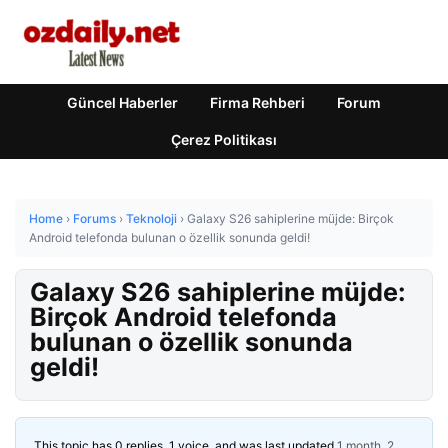
Güncel Haberler
Firma Rehberi
Forum
Çerez Politikası
Home
›
Forums
›
Teknoloji
›
Galaxy S26 sahiplerine müjde: Birçok
Android telefonda bulunan o özellik sonunda geldi!
Galaxy S26 sahiplerine müjde:
Birçok Android telefonda
bulunan o özellik sonunda
geldi!
This topic has 0 replies, 1 voice, and was last updated
1 month, 2