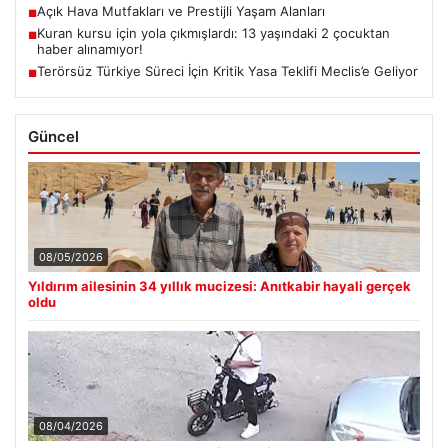
Açık Hava Mutfakları ve Prestijli Yaşam Alanları
■
Kuran kursu için yola çıkmışlardı: 13 yaşındaki 2 çocuktan
■
haber alınamıyor!
Terörsüz Türkiye Süreci İçin Kritik Yasa Teklifi Meclis’e Geliyor
■
Güncel
08/05/2026
Yıldırım ailesinin 34 yıllık mucizesi: Anıtkabir hayali gerçek
oldu
08/04/2026