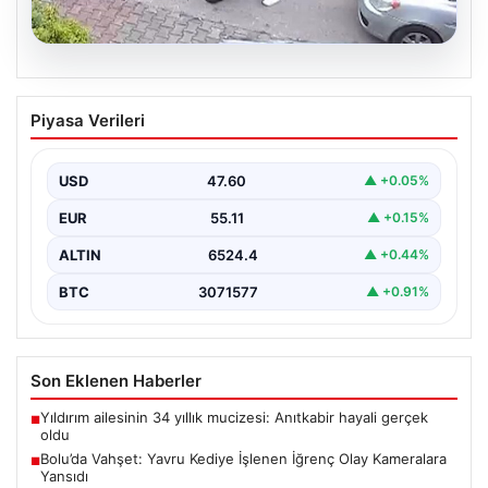
04.08.2026
Bolu’da Vahşet: Yavru Kediye İşlenen
Piyasa Verileri
İğrenç Olay Kameralara Yansıdı
Bolu'nun Beşkavaklar Mahallesi'nde, geçtiğimiz
günlerde meydana gelen korkutucu olay, bölgedeki
USD
47.60
▲ +0.05%
sakinleri derinden sarstı. Elektrikli…
EUR
55.11
▲ +0.15%
ALTIN
6524.4
▲ +0.44%
BTC
3071577
▲ +0.91%
Son Eklenen Haberler
Yıldırım ailesinin 34 yıllık mucizesi: Anıtkabir hayali gerçek
■
oldu
Bolu’da Vahşet: Yavru Kediye İşlenen İğrenç Olay Kameralara
■
Yansıdı