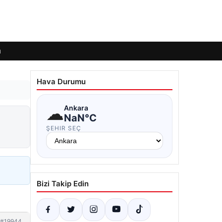
ı
Hava Durumu
☁
Ankara
NaN°C
ŞEHIR SEÇ
Bizi Takip Edin
#19944