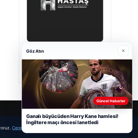
×
Göz Atın
Hastaş Beton
05/26/2026
Güncel Haberler
Ganalı büyücüden Harry Kane hamlesi!
İngiltere maçı öncesi lanetledi
ıyoruz.
Çerez Politikamız
Reddet
Kabul Et