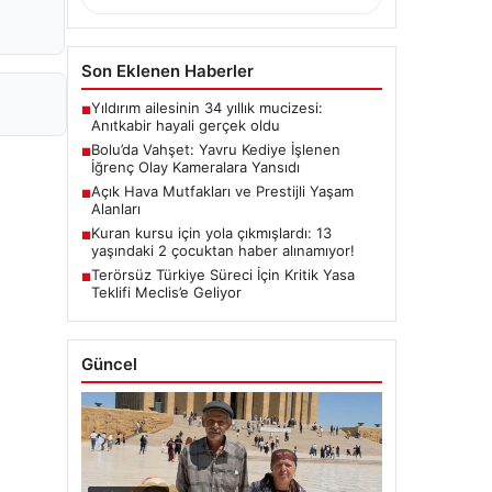
Son Eklenen Haberler
Yıldırım ailesinin 34 yıllık mucizesi:
■
Anıtkabir hayali gerçek oldu
Bolu’da Vahşet: Yavru Kediye İşlenen
■
İğrenç Olay Kameralara Yansıdı
Açık Hava Mutfakları ve Prestijli Yaşam
■
Alanları
Kuran kursu için yola çıkmışlardı: 13
■
yaşındaki 2 çocuktan haber alınamıyor!
Terörsüz Türkiye Süreci İçin Kritik Yasa
■
Teklifi Meclis’e Geliyor
Güncel