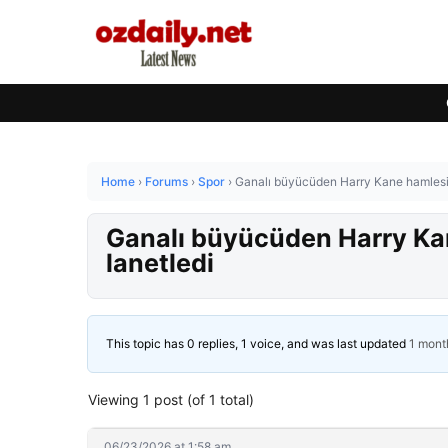
Home
›
Forums
›
Spor
›
Ganalı büyücüden Harry Kane hamlesi! 
Ganalı büyücüden Harry Kan
lanetledi
This topic has 0 replies, 1 voice, and was last updated
1 mont
Viewing 1 post (of 1 total)
06/23/2026 at 1:58 am