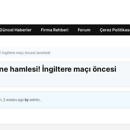
Güncel Haberler
Firma Rehberi
Forum
Çerez Politikas
İngiltere maçı öncesi lanetledi
e hamlesi! İngiltere maçı öncesi
h, 2 weeks ago
by
admin
.