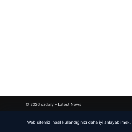
© 2026 ozdaily – Latest News
cio
Web sitemizi nasıl kullandığınızı daha iyi anlayabilmek,