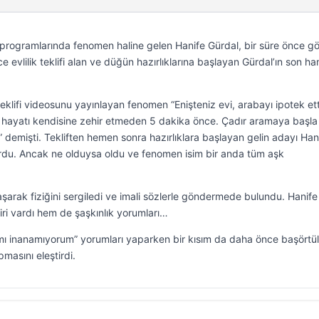
rogramlarında fenomen haline gelen Hanife Gürdal, bir süre önce g
e evlilik teklifi alan ve düğün hazırlıklarına başlayan Gürdal’ın son ha
klifi videosunu yayınlayan fenomen “Enişteniz evi, arabayı ipotek ett
ı hayatı kendisine zehir etmeden 5 dakika önce. Çadır aramaya başla
 demişti. Tekliften hemen sonra hazırlıklara başlayan gelin adayı Han
ıyordu. Ancak ne olduysa oldu ve fenomen isim bir anda tüm aşk
laşarak fiziğini sergiledi ve imali sözlerle göndermede bulundu. Hanife
iri vardı hem de şaşkınlık yorumları…
z mı inanamıyorum” yorumları yaparken bir kısım da daha önce başörtü
masını eleştirdi.