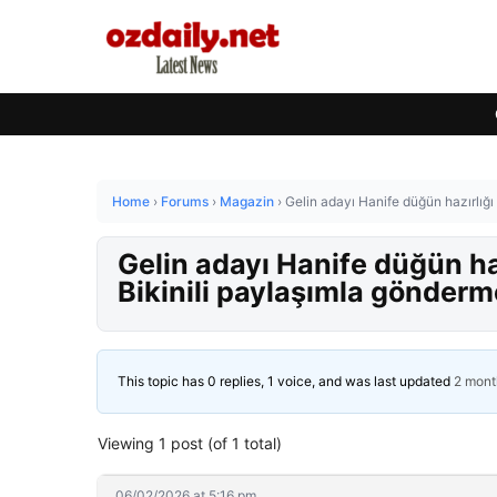
Home
›
Forums
›
Magazin
›
Gelin adayı Hanife düğün hazırlığı
Gelin adayı Hanife düğün haz
Bikinili paylaşımla gönderm
This topic has 0 replies, 1 voice, and was last updated
2 mont
Viewing 1 post (of 1 total)
06/02/2026 at 5:16 pm