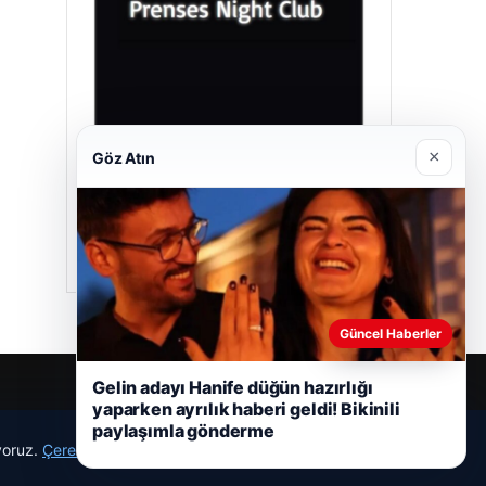
×
Göz Atın
Prenses Night Club
04/29/2026
Güncel Haberler
Gelin adayı Hanife düğün hazırlığı
yaparken ayrılık haberi geldi! Bikinili
paylaşımla gönderme
ıyoruz.
Çerez Politikamız
Reddet
Kabul Et