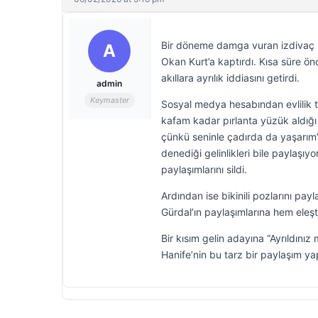
Bir döneme damga vuran izdivaç p
A
Okan Kurt’a kaptırdı. Kısa süre önc
akıllara ayrılık iddiasını getirdi.
admin
Keymaster
Sosyal medya hesabından evlilik te
kafam kadar pırlanta yüzük aldığ
çünkü seninle çadırda da yaşarım”
denediği gelinlikleri bile paylaş
paylaşımlarını sildi.
Ardından ise bikinili pozlarını pay
Gürdal’ın paylaşımlarına hem eleşt
Bir kısım gelin adayına “Ayrıldını
Hanife’nin bu tarz bir paylaşım yap