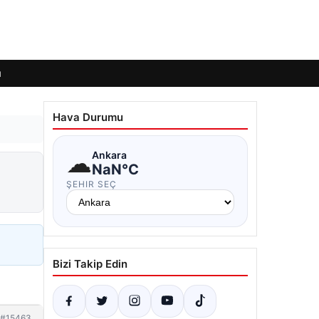
ı
Hava Durumu
☁
Ankara
NaN°C
ŞEHIR SEÇ
Bizi Takip Edin
#15463