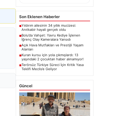
Son Eklenen Haberler
Yıldırım ailesinin 34 yıllık mucizesi:
■
Anıtkabir hayali gerçek oldu
Bolu’da Vahşet: Yavru Kediye İşlenen
■
İğrenç Olay Kameralara Yansıdı
Açık Hava Mutfakları ve Prestijli Yaşam
■
Alanları
Kuran kursu için yola çıkmışlardı: 13
■
yaşındaki 2 çocuktan haber alınamıyor!
Terörsüz Türkiye Süreci İçin Kritik Yasa
■
Teklifi Meclis’e Geliyor
Güncel