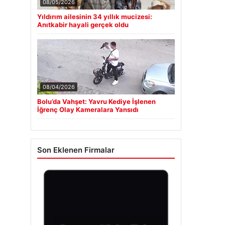
08/05/2026
Yıldırım ailesinin 34 yıllık mucizesi:
Anıtkabir hayali gerçek oldu
08/04/2026
Bolu’da Vahşet: Yavru Kediye İşlenen
İğrenç Olay Kameralara Yansıdı
Son Eklenen Firmalar