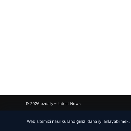
© 2026 ozdaily – Latest News
etcio
Web sitemizi nasıl kullandığınızı daha iyi anlayabilmek,