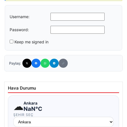
Username:
Password:
Keep me signed in
Paylaş:
Hava Durumu
☁
Ankara
NaN°C
ŞEHIR SEÇ