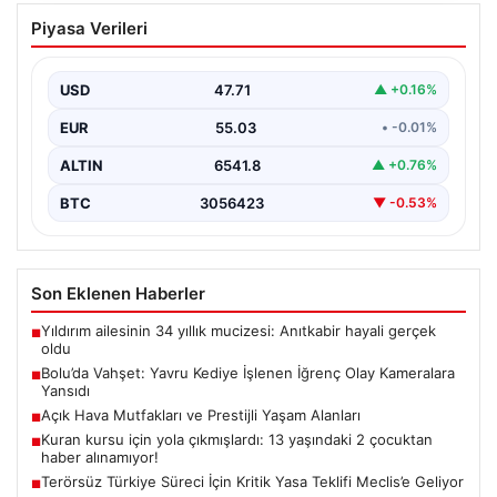
Bolu’da Vahşet: Yavru Kediye İşlenen
Piyasa Verileri
İğrenç Olay Kameralara Yansıdı
Bolu'nun Beşkavaklar Mahallesi'nde, geçtiğimiz
günlerde meydana gelen korkutucu olay, bölgedeki
USD
47.71
▲ +0.16%
sakinleri derinden sarstı. Elektrikli…
EUR
55.03
• -0.01%
ALTIN
6541.8
▲ +0.76%
BTC
3056423
▼ -0.53%
Son Eklenen Haberler
Yıldırım ailesinin 34 yıllık mucizesi: Anıtkabir hayali gerçek
■
oldu
Bolu’da Vahşet: Yavru Kediye İşlenen İğrenç Olay Kameralara
■
Yansıdı
Açık Hava Mutfakları ve Prestijli Yaşam Alanları
■
Kuran kursu için yola çıkmışlardı: 13 yaşındaki 2 çocuktan
■
haber alınamıyor!
Terörsüz Türkiye Süreci İçin Kritik Yasa Teklifi Meclis’e Geliyor
■