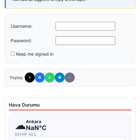
Username:
Password:
Keep me signed in
Paylaş:
Hava Durumu
☁
Ankara
NaN°C
ŞEHIR SEÇ