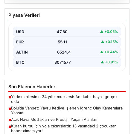
04.08.2026
Bolu’da Vahşet: Yavru Kediye İşlenen
Piyasa Verileri
İğrenç Olay Kameralara Yansıdı
Bolu'nun Beşkavaklar Mahallesi'nde, geçtiğimiz
günlerde meydana gelen korkutucu olay, bölgedeki
USD
47.60
▲ +0.05%
sakinleri derinden sarstı. Elektrikli…
EUR
55.11
▲ +0.15%
ALTIN
6524.4
▲ +0.44%
BTC
3071577
▲ +0.91%
Son Eklenen Haberler
Yıldırım ailesinin 34 yıllık mucizesi: Anıtkabir hayali gerçek
■
oldu
Bolu’da Vahşet: Yavru Kediye İşlenen İğrenç Olay Kameralara
■
Yansıdı
Açık Hava Mutfakları ve Prestijli Yaşam Alanları
■
Kuran kursu için yola çıkmışlardı: 13 yaşındaki 2 çocuktan
■
haber alınamıyor!