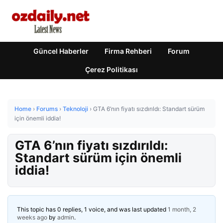
Güncel Haberler
Firma Rehberi
Forum
Çerez Politikası
Home
›
Forums
›
Teknoloji
›
GTA 6’nın fiyatı sızdırıldı: Standart sürüm
için önemli iddia!
GTA 6’nın fiyatı sızdırıldı:
Standart sürüm için önemli
iddia!
This topic has 0 replies, 1 voice, and was last updated
1 month, 2
weeks ago
by
admin
.