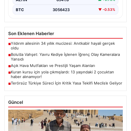
BTC
3056423
▼ -0.53%
Son Eklenen Haberler
Yıldırım ailesinin 34 yıllık mucizesi: Anıtkabir hayali gerçek
■
oldu
Bolu’da Vahşet: Yavru Kediye İşlenen İğrenç Olay Kameralara
■
Yansıdı
Açık Hava Mutfakları ve Prestijli Yaşam Alanları
■
Kuran kursu için yola çıkmışlardı: 13 yaşındaki 2 çocuktan
■
haber alınamıyor!
Terörsüz Türkiye Süreci İçin Kritik Yasa Teklifi Meclis’e Geliyor
■
Güncel