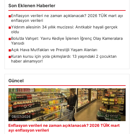
Son Eklenen Haberler
Enflasyon verileri ne zaman açıklanacak? 2026 TÜİK mart ayı
■
enflasyon verileri
Yıldırım ailesinin 34 yıllık mucizesi: Anıtkabir hayali gerçek
■
oldu
Bolu’da Vahşet: Yavru Kediye İşlenen İğrenç Olay Kameralara
■
Yansıdı
Açık Hava Mutfakları ve Prestijli Yaşam Alanları
■
Kuran kursu için yola çıkmışlardı: 13 yaşındaki 2 çocuktan
■
haber alınamıyor!
Güncel
08/07/2026
Enflasyon verileri ne zaman açıklanacak? 2026 TÜİK mart
ayı enflasyon verileri