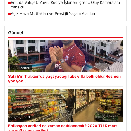
Bolu’da Vahşet: Yavru Kediye İşlenen İğrenç Olay Kameralara
■
Yansıdı
Açık Hava Mutfakları ve Prestijli Yaşam Alanları
■
Güncel
08/08/2026
Salah’ın Trabzon’da yaşayacağı lüks villa belli oldu! Resmen
yok yok…
08/07/2026
Enflasyon verileri ne zaman açıklanacak? 2026 TÜİK mart
ayı enflasyon verileri