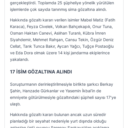
gerçekleştirdi. Toplamda 25 şüpheliye yönelik yürütülen
işlemlerde çok sayıda tanınmış sima gözaltına alındı.
Hakkında gözaltı kararı verilen isimler Mabel Matiz (Fatih
Karaca), Feyza Civelek, Volkan Bahçekapılı, Onur Tuna,
Osman Haktan Canevi, Aslıhan Turanlı, Kübra İmren
Siyahdemir, Mehmet Rahşan, Cansu Tekin, Özgür Deniz
Cellat, Tarık Tunca Bakır, Aycan Yağcı, Tuğçe Postaoğlu
ve Eda Dora olmak üzere 14 kişi jandarma ekiplerince
yakalandı.
17 İSİM GÖZALTINA ALINDI
Soruşturmanın derinleştirilmesiyle birlikte şarkıcı Berkay
Şahin, Hanzade Gürkanlar ve Yasemin İkbal’in de
emniyete götürülmesiyle gözaltındaki şüpheli sayısı 17’ye
ulaştı.
Hakkında gözaltı kararı bulunan ancak uzun süredir
planladığı bir seyahat nedeniyle yurt dışında olduğu
anlaşılan ünlü oyuncu Serenay Sarıkaya’dan açıklama