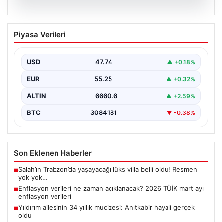
07.08.2026
Enflasyon verileri ne zaman
Piyasa Verileri
açıklanacak? 2026 TÜİK mart ayı
enflasyon verileri
USD
47.74
▲ +0.18%
EUR
55.25
▲ +0.32%
ALTIN
6660.6
▲ +2.59%
BTC
3084181
▼ -0.38%
Son Eklenen Haberler
Salah’ın Trabzon’da yaşayacağı lüks villa belli oldu! Resmen
■
yok yok…
Enflasyon verileri ne zaman açıklanacak? 2026 TÜİK mart ayı
■
enflasyon verileri
Yıldırım ailesinin 34 yıllık mucizesi: Anıtkabir hayali gerçek
■
oldu