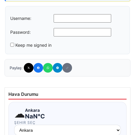
Username:
Password:
Keep me signed in
Paylaş:
Hava Durumu
☁
Ankara
NaN°C
ŞEHIR SEÇ