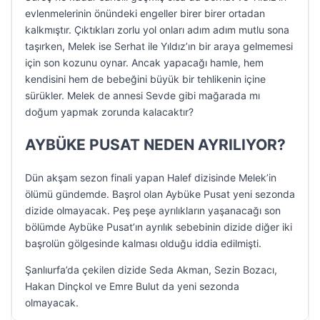
evlenmelerinin önündeki engeller birer birer ortadan
kalkmıştır. Çıktıkları zorlu yol onları adım adım mutlu sona
taşırken, Melek ise Serhat ile Yıldız’ın bir araya gelmemesi
için son kozunu oynar. Ancak yapacağı hamle, hem
kendisini hem de bebeğini büyük bir tehlikenin içine
sürükler. Melek de annesi Sevde gibi mağarada mı
doğum yapmak zorunda kalacaktır?
AYBÜKE PUSAT NEDEN AYRILIYOR?
Dün akşam sezon finali yapan Halef dizisinde Melek’in
ölümü gündemde. Başrol olan Aybüke Pusat yeni sezonda
dizide olmayacak. Peş peşe ayrılıkların yaşanacağı son
bölümde Aybüke Pusat’ın ayrılık sebebinin dizide diğer iki
başrolün gölgesinde kalması olduğu iddia edilmişti.
Şanlıurfa’da çekilen dizide Seda Akman, Sezin Bozacı,
Hakan Dinçkol ve Emre Bulut da yeni sezonda
olmayacak.