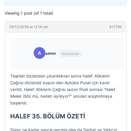
Viewing 1 post (of 1 total)
06/13/2026 at 12:16 am
#17792
A
admin
Keymaster
Teşkilat dizisinden çıkarıldıktan sonra Halef: Köklerin
Çağrısı dizisinde başrol olan Aybüke Pusat için karar
verildi. Halef: Köklerin Çağrısı sezon finali sonrası “Halef
Melek öldü mü, neden ayrılıyor?” soruları araştırılmaya
başlandı.
HALEF 35. BÖLÜM ÖZETİ
Süreç ne kadar sancılı geçmiş olsa da Serhat ve Yıldız’ın