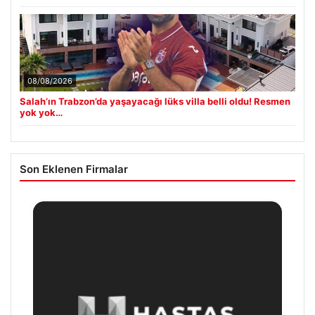
08/08/2026
Salah’ın Trabzon’da yaşayacağı lüks villa belli oldu! Resmen
yok yok…
Son Eklenen Firmalar