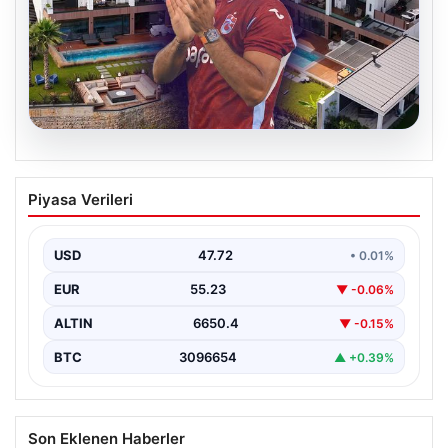
08.08.2026
Salah’ın Trabzon’da yaşayacağı lüks
Piyasa Verileri
villa belli oldu! Resmen yok yok…
USD
47.72
• 0.01%
EUR
55.23
▼ -0.06%
ALTIN
6650.4
▼ -0.15%
BTC
3096654
▲ +0.39%
Son Eklenen Haberler