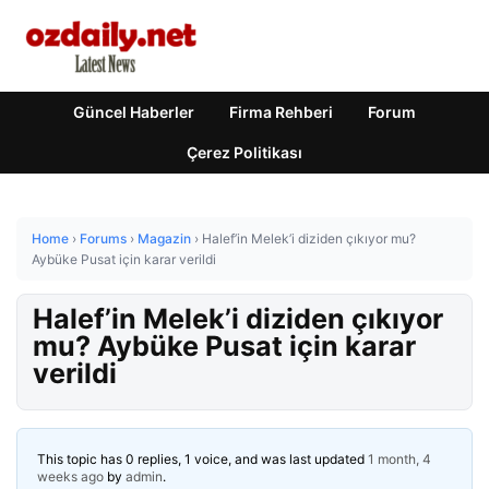
Güncel Haberler
Firma Rehberi
Forum
Çerez Politikası
Home
›
Forums
›
Magazin
›
Halef’in Melek’i diziden çıkıyor mu?
Aybüke Pusat için karar verildi
Halef’in Melek’i diziden çıkıyor
mu? Aybüke Pusat için karar
verildi
This topic has 0 replies, 1 voice, and was last updated
1 month, 4
weeks ago
by
admin
.