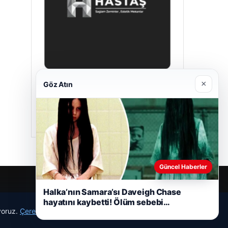
×
Göz Atın
Hastaş Beton
05/26/2026
Güncel Haberler
Halka’nın Samara’sı Daveigh Chase
hayatını kaybetti! Ölüm sebebi…
ıyoruz.
Çerez Politikamız
Reddet
Kabul Et