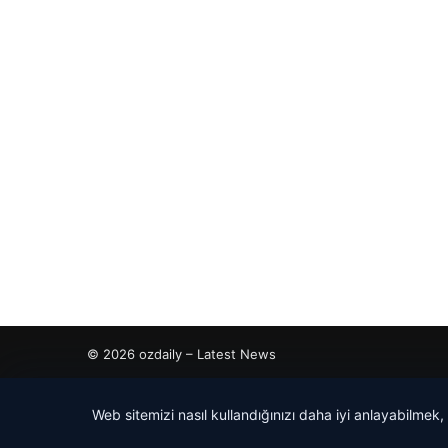
© 2026 ozdaily – Latest News
cio
Web sitemizi nasıl kullandığınızı daha iyi anlayabilmek,