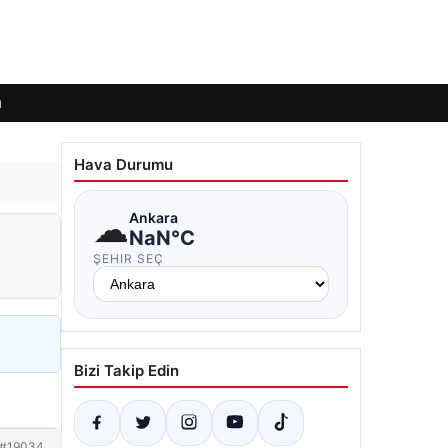
ı
Hava Durumu
☁
Ankara
NaN°C
ŞEHIR SEÇ
Bizi Takip Edin
#19034