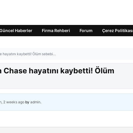
Güncel Haberler
Firma Rehberi
Forum
Çerez Politikas
e hayatını kaybetti! Ölüm sebebi…
h Chase hayatını kaybetti! Ölüm
h, 2 weeks ago
by
admin
.