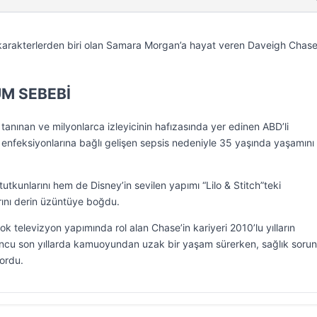
k karakterlerden biri olan Samara Morgan’a hayat veren Daveigh Chas
M SEBEBİ
tanınan ve milyonlarca izleyicinin hafızasında yer edinen ABD’li
enfeksiyonlarına bağlı gelişen sepsis nedeniyle 35 yaşında yaşamını
tkunlarını hem de Disney’in sevilen yapımı “Lilo & Stitch”teki
ını derin üzüntüye boğdu.
ok televizyon yapımında rol alan Chase’in kariyeri 2010’lu yılların
ncu son yıllarda kamuoyundan uzak bir yaşam sürerken, sağlık sorunl
yordu.