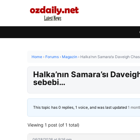
Home
›
Forums
›
Magazin
›
Halka’nın Samara’sı Daveigh Chas
Halka’nın Samara’sı Daveig
sebebi…
This topic has 0 replies, 1 voice, and was last updated
1 mont
Viewing 1 post (of 1 total)
06/18/2026 at 9:16 pm