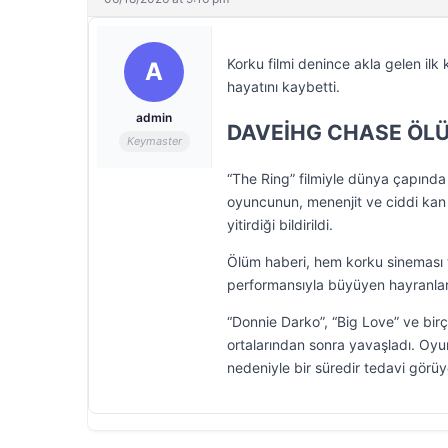
Korku filmi denince akla gelen il
A
hayatını kaybetti.
admin
DAVEİHG CHASE ÖLÜ
Keymaster
“The Ring” filmiyle dünya çapında 
oyuncunun, menenjit ve ciddi kan 
yitirdiği bildirildi.
Ölüm haberi, hem korku sineması tu
performansıyla büyüyen hayranlar
“Donnie Darko”, “Big Love” ve birç
ortalarından sonra yavaşladı. Oyu
nedeniyle bir süredir tedavi görü