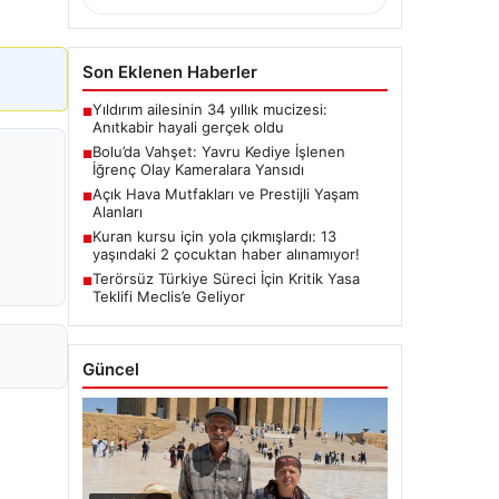
Son Eklenen Haberler
Yıldırım ailesinin 34 yıllık mucizesi:
■
Anıtkabir hayali gerçek oldu
Bolu’da Vahşet: Yavru Kediye İşlenen
■
İğrenç Olay Kameralara Yansıdı
Açık Hava Mutfakları ve Prestijli Yaşam
■
Alanları
Kuran kursu için yola çıkmışlardı: 13
■
yaşındaki 2 çocuktan haber alınamıyor!
Terörsüz Türkiye Süreci İçin Kritik Yasa
■
Teklifi Meclis’e Geliyor
Güncel