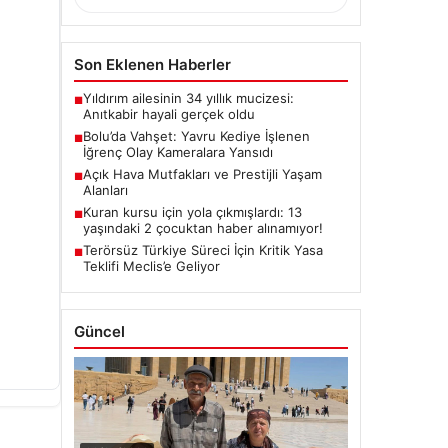
Son Eklenen Haberler
Yıldırım ailesinin 34 yıllık mucizesi:
■
Anıtkabir hayali gerçek oldu
Bolu’da Vahşet: Yavru Kediye İşlenen
■
İğrenç Olay Kameralara Yansıdı
Açık Hava Mutfakları ve Prestijli Yaşam
■
Alanları
Kuran kursu için yola çıkmışlardı: 13
■
yaşındaki 2 çocuktan haber alınamıyor!
Terörsüz Türkiye Süreci İçin Kritik Yasa
■
Teklifi Meclis’e Geliyor
Güncel