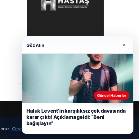
×
Göz Atın
Hastaş Beton
05/26/2026
Güncel Haberler
Haluk Levent’in karşılıksız çek davasında
karar çıktı! Açıklama geldi: “Beni
bağışlayın”
ıyoruz.
Çerez Politikamız
Reddet
Kabul Et