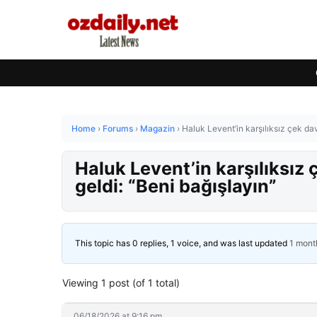
Home
›
Forums
›
Magazin
›
Haluk Levent’in karşılıksız çek dav
Haluk Levent’in karşılıksız 
geldi: “Beni bağışlayın”
This topic has 0 replies, 1 voice, and was last updated
1 mont
Viewing 1 post (of 1 total)
06/18/2026 at 9:16 pm