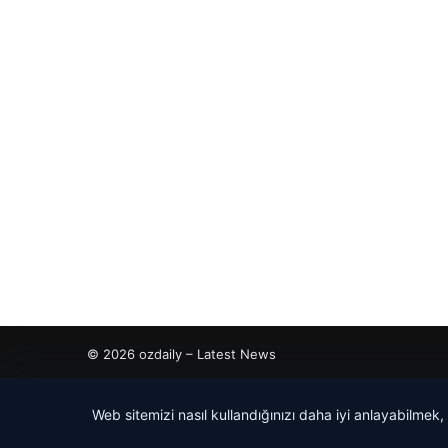
© 2026 ozdaily – Latest News
cio
Web sitemizi nasıl kullandığınızı daha iyi anlayabilmek,