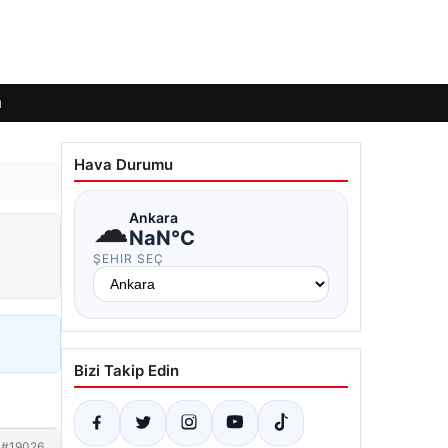
ı
Hava Durumu
☁
Ankara
NaN°C
ŞEHIR SEÇ
Bizi Takip Edin
#19026