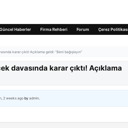
Güncel Haberler
Firma Rehberi
Forum
Çerez Politikas
asında karar çıktı! Açıklama geldi: “Beni bağışlayın”
çek davasında karar çıktı! Açıklama
h, 2 weeks ago
by
admin
.