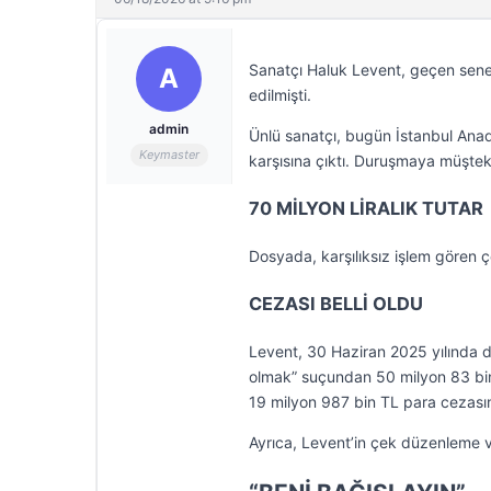
Sanatçı Haluk Levent, geçen sene dü
A
edilmişti.
admin
Ünlü sanatçı, bugün İstanbul Ana
Keymaster
karşısına çıktı. Duruşmaya müşteki 
70 MİLYON LİRALIK TUTAR
Dosyada, karşılıksız işlem gören çe
CEZASI BELLİ OLDU
Levent, 30 Haziran 2025 yılında düze
olmak” suçundan 50 milyon 83 bin
19 milyon 987 bin TL para cezasına
Ayrıca, Levent’in çek düzenleme 