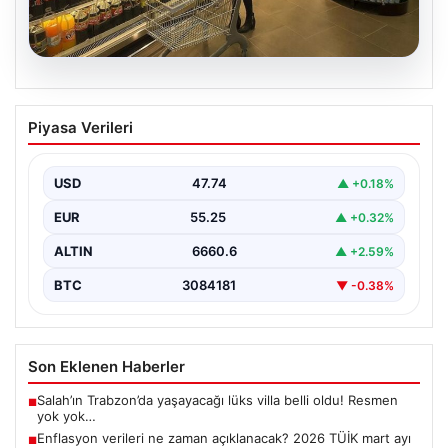
07.08.2026
Enflasyon verileri ne zaman
Piyasa Verileri
açıklanacak? 2026 TÜİK mart ayı
enflasyon verileri
USD
47.74
▲ +0.18%
EUR
55.25
▲ +0.32%
ALTIN
6660.6
▲ +2.59%
BTC
3084181
▼ -0.38%
Son Eklenen Haberler
Salah’ın Trabzon’da yaşayacağı lüks villa belli oldu! Resmen
■
yok yok…
Enflasyon verileri ne zaman açıklanacak? 2026 TÜİK mart ayı
■