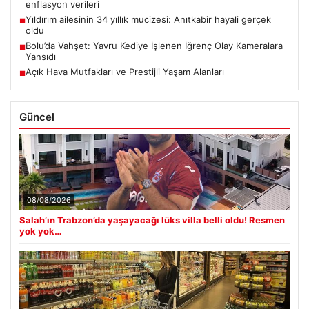
enflasyon verileri
Yıldırım ailesinin 34 yıllık mucizesi: Anıtkabir hayali gerçek
■
oldu
Bolu’da Vahşet: Yavru Kediye İşlenen İğrenç Olay Kameralara
■
Yansıdı
Açık Hava Mutfakları ve Prestijli Yaşam Alanları
■
Güncel
08/08/2026
Salah’ın Trabzon’da yaşayacağı lüks villa belli oldu! Resmen
yok yok…