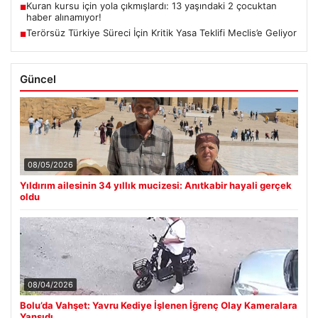
Kuran kursu için yola çıkmışlardı: 13 yaşındaki 2 çocuktan
■
haber alınamıyor!
Terörsüz Türkiye Süreci İçin Kritik Yasa Teklifi Meclis’e Geliyor
■
Güncel
08/05/2026
Yıldırım ailesinin 34 yıllık mucizesi: Anıtkabir hayali gerçek
oldu
08/04/2026
Bolu’da Vahşet: Yavru Kediye İşlenen İğrenç Olay Kameralara
Yansıdı