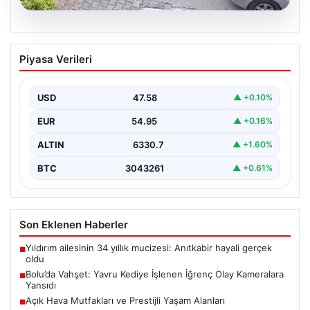
04.08.2026
Bolu’da Vahşet: Yavru Kediye İşlenen
Piyasa Verileri
İğrenç Olay Kameralara Yansıdı
Bolu'nun Beşkavaklar Mahallesi'nde, geçtiğimiz
günlerde meydana gelen korkutucu olay, bölgedeki
USD
47.58
▲ +0.10%
sakinleri derinden sarstı. Elektrikli…
EUR
54.95
▲ +0.16%
ALTIN
6330.7
▲ +1.60%
BTC
3043261
▲ +0.61%
Son Eklenen Haberler
Yıldırım ailesinin 34 yıllık mucizesi: Anıtkabir hayali gerçek
■
oldu
Bolu’da Vahşet: Yavru Kediye İşlenen İğrenç Olay Kameralara
■
Yansıdı
Açık Hava Mutfakları ve Prestijli Yaşam Alanları
■