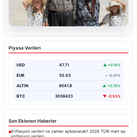
05.08.2026
Yıldırım ailesinin 34 yıllık mucizesi:
Piyasa Verileri
Anıtkabir hayali gerçek oldu
Adıyaman’da yaşayan Abuzer Yıldırım (71) ve eşi
Zeynep Yıldırım (59), tam 34 yıl boyunca…
USD
47.71
▲ +0.16%
EUR
55.03
• -0.01%
ALTIN
6541.8
▲ +0.76%
BTC
3056423
▼ -0.53%
Son Eklenen Haberler
Enflasyon verileri ne zaman açıklanacak? 2026 TÜİK mart ayı
■
enflasyon verileri