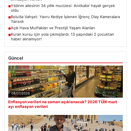
Yıldırım ailesinin 34 yıllık mucizesi: Anıtkabir hayali gerçek
■
oldu
Bolu’da Vahşet: Yavru Kediye İşlenen İğrenç Olay Kameralara
■
Yansıdı
Açık Hava Mutfakları ve Prestijli Yaşam Alanları
■
Kuran kursu için yola çıkmışlardı: 13 yaşındaki 2 çocuktan
■
haber alınamıyor!
Güncel
08/07/2026
Enflasyon verileri ne zaman açıklanacak? 2026 TÜİK mart
ayı enflasyon verileri