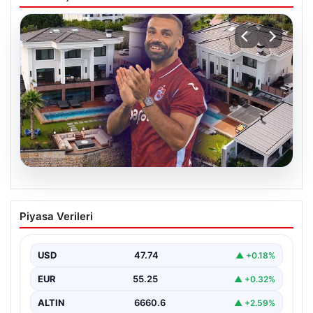
08.08.2026
Salah’ın Trabzon’da yaşayacağı lüks
Piyasa Verileri
villa belli oldu! Resmen yok yok…
USD
47.74
▲ +0.18%
EUR
55.25
▲ +0.32%
ALTIN
6660.6
▲ +2.59%