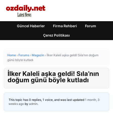
Güncel Haberler
Firma Rehberi
Forum
Çerez Politikası
Home
›
Forums
›
Magazin
›
İlker Kaleli aşka geldi! Sıla’nın doğum
günü böyle kutladı
İlker Kaleli aşka geldi! Sıla’nın
doğum günü böyle kutladı
This topic has 0 replies, 1 voice, and was last updated
1 month, 3
weeks ago
by
admin
.