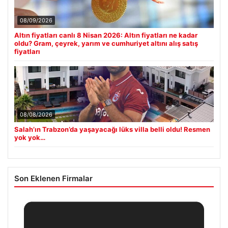
08/09/2026
Altın fiyatları canlı 8 Nisan 2026: Altın fiyatları ne kadar
oldu? Gram, çeyrek, yarım ve cumhuriyet altını alış satış
fiyatları
08/08/2026
Salah’ın Trabzon’da yaşayacağı lüks villa belli oldu! Resmen
yok yok…
Son Eklenen Firmalar