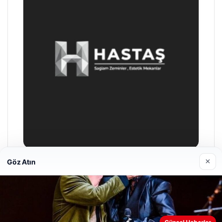
×
Göz Atın
Prenses Night Club
04/29/2026
Web sitemizi nasıl kullandığınızı daha iyi anlayabilmek,