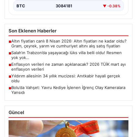
BTC
3084181
▼ -0.38%
Son Eklenen Haberler
Altın fiyatları canlı 8 Nisan 2026: Altın fiyatları ne kadar oldu?
■
Gram, çeyrek, yarım ve cumhuriyet altını alış satış fiyatları
Salah’ın Trabzon’da yaşayacağı lüks villa belli oldu! Resmen
■
yok yok…
Enflasyon verileri ne zaman açıklanacak? 2026 TÜİK mart ayı
■
enflasyon verileri
Yıldırım ailesinin 34 yıllık mucizesi: Anıtkabir hayali gerçek
■
oldu
Bolu’da Vahşet: Yavru Kediye İşlenen İğrenç Olay Kameralara
■
Yansıdı
Güncel