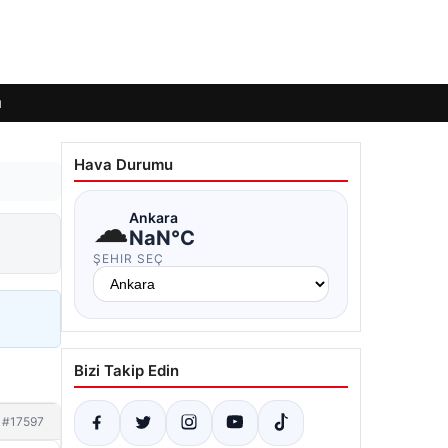
ı
Hava Durumu
☁
Ankara
NaN°C
ŞEHIR SEÇ
Bizi Takip Edin
#17597