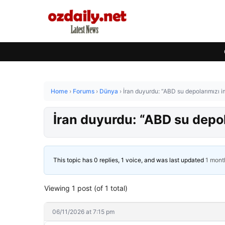
Home
›
Forums
›
Dünya
›
İran duyurdu: “ABD su depolarımızı i
İran duyurdu: “ABD su depol
This topic has 0 replies, 1 voice, and was last updated
1 mont
Viewing 1 post (of 1 total)
06/11/2026 at 7:15 pm