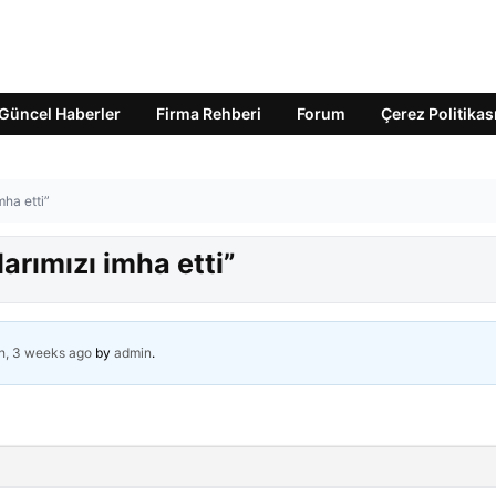
Güncel Haberler
Firma Rehberi
Forum
Çerez Politikas
mha etti”
arımızı imha etti”
h, 3 weeks ago
by
admin
.