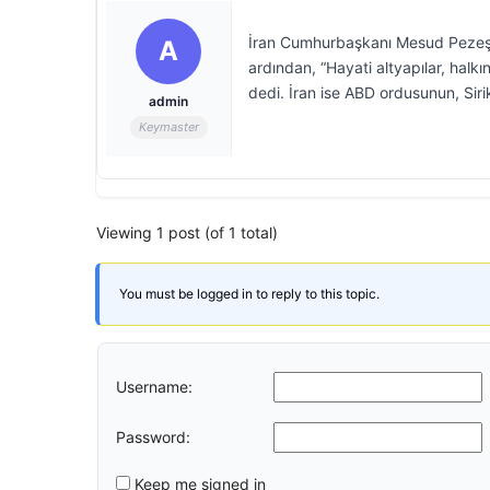
İran Cumhurbaşkanı Mesud Pezeşkiy
A
ardından, “Hayati altyapılar, halkı
dedi. İran ise ABD ordusunun, Sirik
admin
Keymaster
Viewing 1 post (of 1 total)
You must be logged in to reply to this topic.
Username:
Password:
Keep me signed in