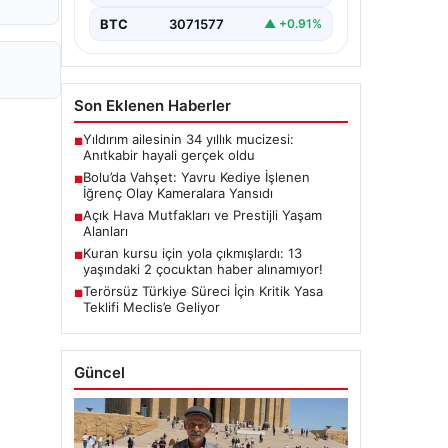
BTC
3071577
▲ +0.91%
Son Eklenen Haberler
Yıldırım ailesinin 34 yıllık mucizesi:
■
Anıtkabir hayali gerçek oldu
Bolu’da Vahşet: Yavru Kediye İşlenen
■
İğrenç Olay Kameralara Yansıdı
Açık Hava Mutfakları ve Prestijli Yaşam
■
Alanları
Kuran kursu için yola çıkmışlardı: 13
■
yaşındaki 2 çocuktan haber alınamıyor!
Terörsüz Türkiye Süreci İçin Kritik Yasa
■
Teklifi Meclis’e Geliyor
Güncel