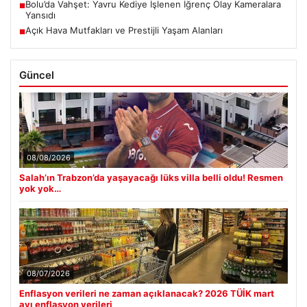
Bolu’da Vahşet: Yavru Kediye İşlenen İğrenç Olay Kameralara
■
Yansıdı
Açık Hava Mutfakları ve Prestijli Yaşam Alanları
■
Güncel
08/08/2026
Salah’ın Trabzon’da yaşayacağı lüks villa belli oldu! Resmen
yok yok…
08/07/2026
Enflasyon verileri ne zaman açıklanacak? 2026 TÜİK mart
ayı enflasyon verileri