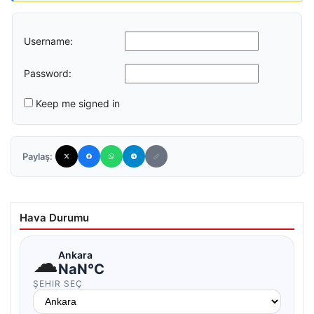
Username:
Password:
Keep me signed in
Paylaş:
Hava Durumu
☁
Ankara
NaN°C
ŞEHIR SEÇ