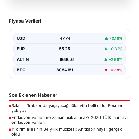
07.08.2026
Enflasyon verileri ne zaman
Piyasa Verileri
açıklanacak? 2026 TÜİK mart ayı
enflasyon verileri
USD
47.74
▲ +0.18%
EUR
55.25
▲ +0.32%
ALTIN
6660.6
▲ +2.59%
BTC
3084181
▼ -0.38%
Son Eklenen Haberler
Salah’ın Trabzon’da yaşayacağı lüks villa belli oldu! Resmen
■
yok yok…
Enflasyon verileri ne zaman açıklanacak? 2026 TÜİK mart ayı
■
enflasyon verileri
Yıldırım ailesinin 34 yıllık mucizesi: Anıtkabir hayali gerçek
■
oldu