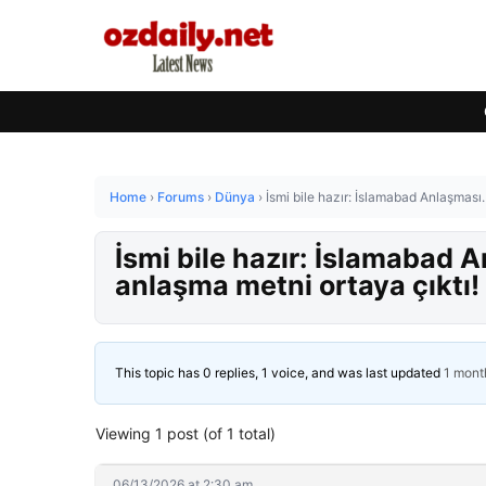
Home
›
Forums
›
Dünya
›
İsmi bile hazır: İslamabad Anlaşması
İsmi bile hazır: İslamabad 
anlaşma metni ortaya çıktı!
This topic has 0 replies, 1 voice, and was last updated
1 mont
Viewing 1 post (of 1 total)
06/13/2026 at 2:30 am