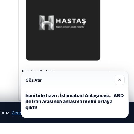
Hastaş Beton
05/26/2026
×
Göz Atın
İsmi bile hazır: İslamabad Anlaşması… ABD
ile İran arasında anlaşma metni ortaya
çıktı!
ıyoruz.
Çerez Politikamız
Reddet
Kabul Et