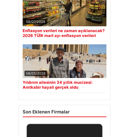
08/07/2026
Enflasyon verileri ne zaman açıklanacak?
2026 TÜİK mart ayı enflasyon verileri
08/05/2026
Yıldırım ailesinin 34 yıllık mucizesi:
Anıtkabir hayali gerçek oldu
Son Eklenen Firmalar