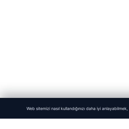
Web sitemizi nasıl kullandığınızı daha iyi anlayabilmek,
© 2026 ozdaily – Latest News