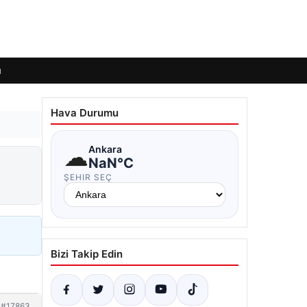
ı
Hava Durumu
☁
Ankara
NaN°C
ŞEHIR SEÇ
Bizi Takip Edin
#17863