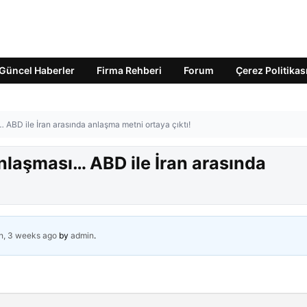
Güncel Haberler
Firma Rehberi
Forum
Çerez Politikas
… ABD ile İran arasında anlaşma metni ortaya çıktı!
Anlaşması… ABD ile İran arasında
h, 3 weeks ago
by
admin
.