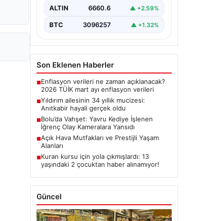
ALTIN
6660.6
▲ +2.59%
BTC
3096257
▲ +1.32%
Son Eklenen Haberler
Enflasyon verileri ne zaman açıklanacak?
■
2026 TÜİK mart ayı enflasyon verileri
Yıldırım ailesinin 34 yıllık mucizesi:
■
Anıtkabir hayali gerçek oldu
Bolu’da Vahşet: Yavru Kediye İşlenen
■
İğrenç Olay Kameralara Yansıdı
Açık Hava Mutfakları ve Prestijli Yaşam
■
Alanları
Kuran kursu için yola çıkmışlardı: 13
■
yaşındaki 2 çocuktan haber alınamıyor!
Güncel