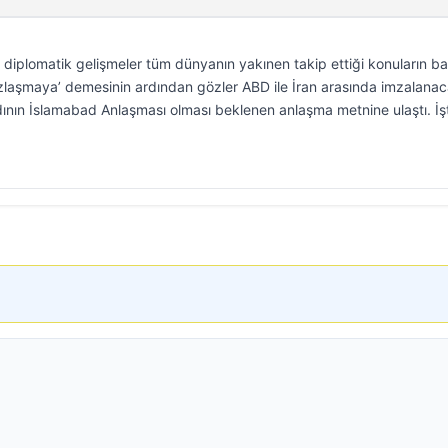
diplomatik gelişmeler tüm dünyanın yakınen takip ettiği konuların b
uzlaşmaya’ demesinin ardından gözler ABD ile İran arasında imzalana
dının İslamabad Anlaşması olması beklenen anlaşma metnine ulaştı. İş