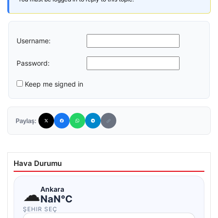
Username:
Password:
Keep me signed in
Paylaş:
Hava Durumu
☁
Ankara
NaN°C
ŞEHIR SEÇ