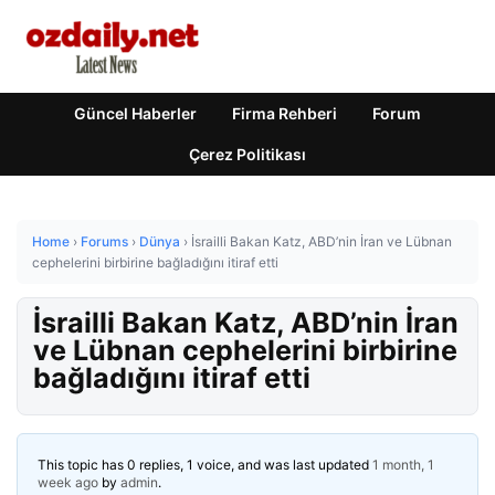
Güncel Haberler
Firma Rehberi
Forum
Çerez Politikası
Home
›
Forums
›
Dünya
›
İsrailli Bakan Katz, ABD’nin İran ve Lübnan
cephelerini birbirine bağladığını itiraf etti
İsrailli Bakan Katz, ABD’nin İran
ve Lübnan cephelerini birbirine
bağladığını itiraf etti
This topic has 0 replies, 1 voice, and was last updated
1 month, 1
week ago
by
admin
.