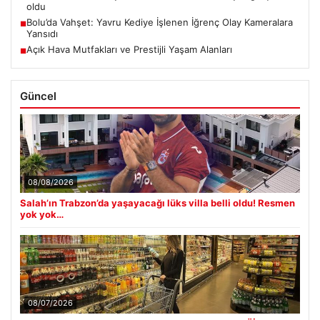
oldu
Bolu’da Vahşet: Yavru Kediye İşlenen İğrenç Olay Kameralara
■
Yansıdı
Açık Hava Mutfakları ve Prestijli Yaşam Alanları
■
Güncel
08/08/2026
Salah’ın Trabzon’da yaşayacağı lüks villa belli oldu! Resmen
yok yok…
08/07/2026