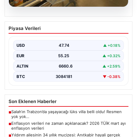
07.08.2026
Enflasyon verileri ne zaman
Piyasa Verileri
açıklanacak? 2026 TÜİK mart ayı
enflasyon verileri
USD
47.74
▲ +0.18%
EUR
55.25
▲ +0.32%
ALTIN
6660.6
▲ +2.59%
BTC
3084181
▼ -0.38%
Son Eklenen Haberler
Salah’ın Trabzon’da yaşayacağı lüks villa belli oldu! Resmen
■
yok yok…
Enflasyon verileri ne zaman açıklanacak? 2026 TÜİK mart ayı
■
enflasyon verileri
Yıldırım ailesinin 34 yıllık mucizesi: Anıtkabir hayali gerçek
■