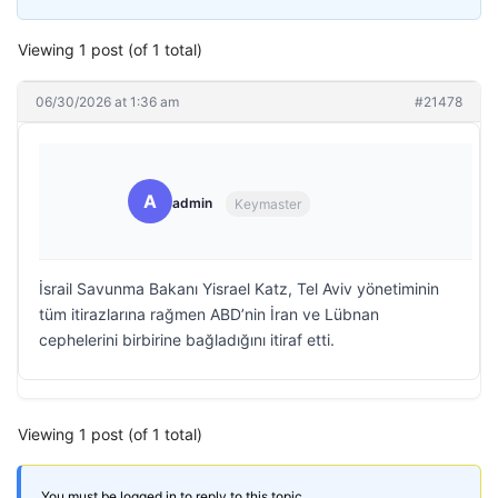
Viewing 1 post (of 1 total)
06/30/2026 at 1:36 am
#21478
A
admin
Keymaster
İsrail Savunma Bakanı Yisrael Katz, Tel Aviv yönetiminin
tüm itirazlarına rağmen ABD’nin İran ve Lübnan
cephelerini birbirine bağladığını itiraf etti.
Viewing 1 post (of 1 total)
You must be logged in to reply to this topic.