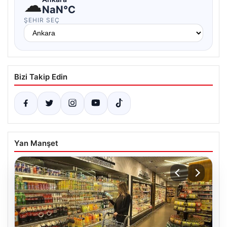
☁
NaN°C
ŞEHIR SEÇ
Bizi Takip Edin
Yan Manşet