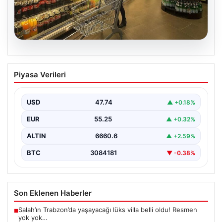
07.08.2026
Enflasyon verileri ne zaman
Piyasa Verileri
açıklanacak? 2026 TÜİK mart ayı
enflasyon verileri
USD
47.74
▲ +0.18%
EUR
55.25
▲ +0.32%
ALTIN
6660.6
▲ +2.59%
BTC
3084181
▼ -0.38%
Son Eklenen Haberler
Salah’ın Trabzon’da yaşayacağı lüks villa belli oldu! Resmen
■
yok yok…