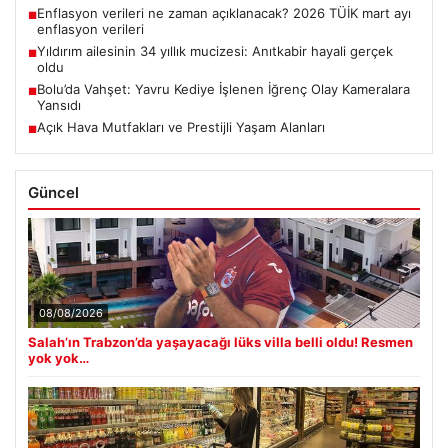
Enflasyon verileri ne zaman açıklanacak? 2026 TÜİK mart ayı
■
enflasyon verileri
Yıldırım ailesinin 34 yıllık mucizesi: Anıtkabir hayali gerçek
■
oldu
Bolu’da Vahşet: Yavru Kediye İşlenen İğrenç Olay Kameralara
■
Yansıdı
Açık Hava Mutfakları ve Prestijli Yaşam Alanları
■
Güncel
08/08/2026
Salah’ın Trabzon’da yaşayacağı lüks villa belli oldu! Resmen
yok yok…