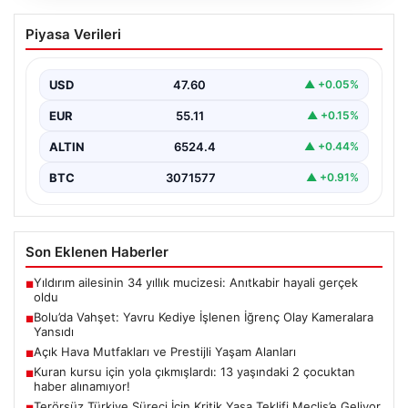
Bolu’da Vahşet: Yavru Kediye İşlenen
Piyasa Verileri
İğrenç Olay Kameralara Yansıdı
Bolu'nun Beşkavaklar Mahallesi'nde, geçtiğimiz
günlerde meydana gelen korkutucu olay, bölgedeki
USD
47.60
▲ +0.05%
sakinleri derinden sarstı. Elektrikli…
EUR
55.11
▲ +0.15%
ALTIN
6524.4
▲ +0.44%
BTC
3071577
▲ +0.91%
Son Eklenen Haberler
Yıldırım ailesinin 34 yıllık mucizesi: Anıtkabir hayali gerçek
■
oldu
Bolu’da Vahşet: Yavru Kediye İşlenen İğrenç Olay Kameralara
■
Yansıdı
Açık Hava Mutfakları ve Prestijli Yaşam Alanları
■
Kuran kursu için yola çıkmışlardı: 13 yaşındaki 2 çocuktan
■
haber alınamıyor!
Terörsüz Türkiye Süreci İçin Kritik Yasa Teklifi Meclis’e Geliyor
■