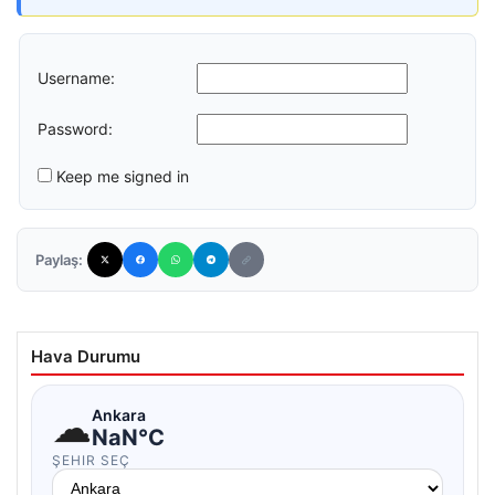
Username:
Password:
Keep me signed in
Paylaş:
Hava Durumu
☁
Ankara
NaN°C
ŞEHIR SEÇ