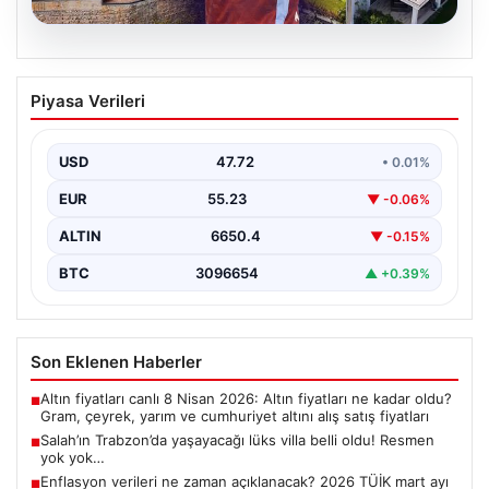
08.08.2026
Salah’ın Trabzon’da yaşayacağı lüks
Piyasa Verileri
villa belli oldu! Resmen yok yok…
USD
47.72
• 0.01%
EUR
55.23
▼ -0.06%
ALTIN
6650.4
▼ -0.15%
BTC
3096654
▲ +0.39%
Son Eklenen Haberler
Altın fiyatları canlı 8 Nisan 2026: Altın fiyatları ne kadar oldu?
■
Gram, çeyrek, yarım ve cumhuriyet altını alış satış fiyatları
Salah’ın Trabzon’da yaşayacağı lüks villa belli oldu! Resmen
■
yok yok…
Enflasyon verileri ne zaman açıklanacak? 2026 TÜİK mart ayı
■