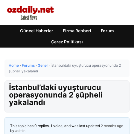
Güncel Haberler
Firma Rehberi
Forum
Çerez Politikası
Home
›
Forums
›
Genel
›
İstanbul’daki uyuşturucu operasyonunda 2
şüpheli yakalandı
İstanbul’daki uyuşturucu
operasyonunda 2 şüpheli
yakalandı
This topic has 0 replies, 1 voice, and was last updated
2 months ago
by
admin
.