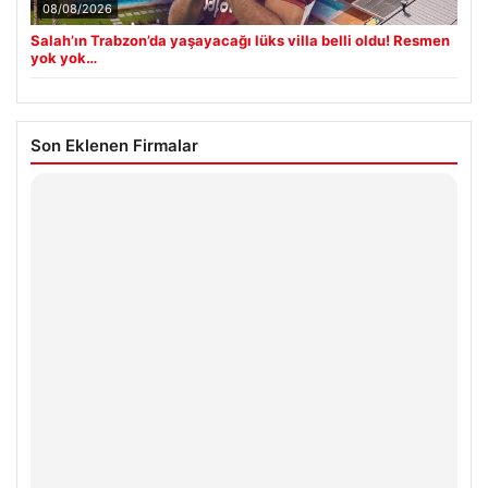
08/08/2026
Salah’ın Trabzon’da yaşayacağı lüks villa belli oldu! Resmen
yok yok…
Son Eklenen Firmalar