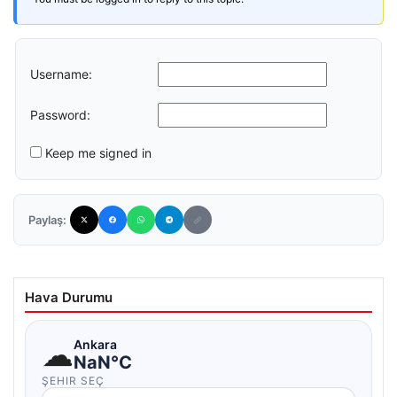
Username:
Password:
Keep me signed in
Paylaş:
Hava Durumu
☁
Ankara
NaN°C
ŞEHIR SEÇ