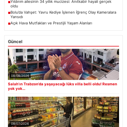
Yıldırım ailesinin 34 yıllık mucizesi: Anıtkabir hayali gerçek
■
oldu
Bolu’da Vahşet: Yavru Kediye İşlenen İğrenç Olay Kameralara
■
Yansıdı
Açık Hava Mutfakları ve Prestijli Yaşam Alanları
■
Güncel
08/08/2026
Salah’ın Trabzon’da yaşayacağı lüks villa belli oldu! Resmen
yok yok…
08/07/2026