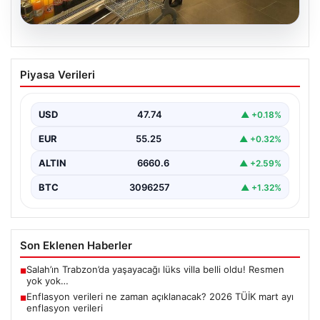
07.08.2026
Enflasyon verileri ne zaman
Piyasa Verileri
açıklanacak? 2026 TÜİK mart ayı
enflasyon verileri
USD
47.74
▲ +0.18%
EUR
55.25
▲ +0.32%
ALTIN
6660.6
▲ +2.59%
BTC
3096257
▲ +1.32%
Son Eklenen Haberler
Salah’ın Trabzon’da yaşayacağı lüks villa belli oldu! Resmen
■
yok yok…
Enflasyon verileri ne zaman açıklanacak? 2026 TÜİK mart ayı
■
enflasyon verileri