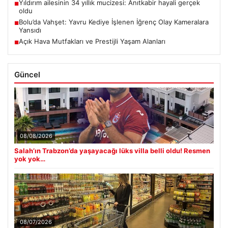
Yıldırım ailesinin 34 yıllık mucizesi: Anıtkabir hayali gerçek
■
oldu
Bolu’da Vahşet: Yavru Kediye İşlenen İğrenç Olay Kameralara
■
Yansıdı
Açık Hava Mutfakları ve Prestijli Yaşam Alanları
■
Güncel
08/08/2026
Salah’ın Trabzon’da yaşayacağı lüks villa belli oldu! Resmen
yok yok…
08/07/2026