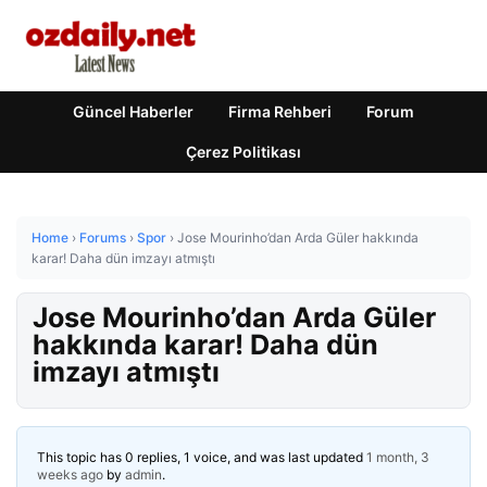
Güncel Haberler
Firma Rehberi
Forum
Çerez Politikası
Home
›
Forums
›
Spor
›
Jose Mourinho’dan Arda Güler hakkında
karar! Daha dün imzayı atmıştı
Jose Mourinho’dan Arda Güler
hakkında karar! Daha dün
imzayı atmıştı
This topic has 0 replies, 1 voice, and was last updated
1 month, 3
weeks ago
by
admin
.