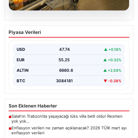
07.08.2026
Enflasyon verileri ne zaman
Piyasa Verileri
açıklanacak? 2026 TÜİK mart ayı
enflasyon verileri
USD
47.74
▲ +0.18%
EUR
55.25
▲ +0.32%
ALTIN
6660.6
▲ +2.59%
BTC
3084181
▼ -0.38%
Son Eklenen Haberler
Salah’ın Trabzon’da yaşayacağı lüks villa belli oldu! Resmen
■
yok yok…
Enflasyon verileri ne zaman açıklanacak? 2026 TÜİK mart ayı
■
enflasyon verileri