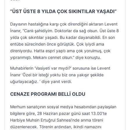
”ÜST ÜSTE 8 YILDA ÇOK SIKINTILAR YAŞADI”
Dayısının hastalığına karşı çok direndiğini aktaran Levent
İnanır, “Canlı şahidiyim. Doktorlar da sağ olsun. Üst üste 8
yılda çok sıkıntılar yaşadı. Bu kadar dayanabildi. En son
entübe sürecinden önce görüştük. Çok iyiydi ama
direniyordu. Hatta espri yaptı ama çok yorulmuş, çok
yıpranmıştı. Mekanı cennet olsun.” diye konuştu.
Muhabirlerin ‘Vasiyeti var mıydı?’ sorusuna ise Levent
İnanır ‘Özel bir isteği yoktu biz ona yakışır şekilde
uğurlayacağız. ‘ diye yanıt verdi.
CENAZE PROGRAMI BELLİ OLDU
Merhum sanatçının sosyal medya hesabından paylaşılan
bilgilere göre, 28 Haziran pazar günü saat 13.00’te
Harbiye Muhsin Ertuğrul Sahnesi’nde anma töreni
düzenlenecek. Törenin ardından, ikindi namazını