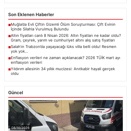
Son Eklenen Haberler
Muğla’da Evli Çiftin Gizemli Ölüm Soruşturması: Çift Evinin
■
İçinde Silahla Vurulmuş Bulundu
Altın fiyatları canlı 8 Nisan 2026: Altın fiyatları ne kadar oldu?
■
Gram, çeyrek, yarım ve cumhuriyet altını alış satış fiyatları
Salah’ın Trabzon’da yaşayacağı lüks villa belli oldu! Resmen
■
yok yok…
Enflasyon verileri ne zaman açıklanacak? 2026 TÜİK mart ayı
■
enflasyon verileri
Yıldırım ailesinin 34 yıllık mucizesi: Anıtkabir hayali gerçek
■
oldu
Güncel
08/10/2026