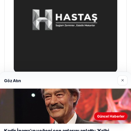
×
Göz Atın
Prenses Night Club
04/29/2026
Web sitemizi nasıl kullandığınızı daha iyi anlayabilmek,
Güncel Haberler
deneyiminizi kişiselleştirmek ve geliştirmek amacıyla çerezler
kullanıyoruz.
Çerez Politikamız
Kadir İnanır’ın yeğeni son anlarını anlattı: ‘Kalbi