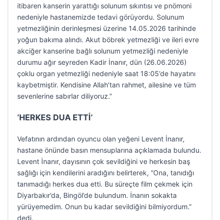
itibaren kanserin yarattığı solunum sıkıntısı ve pnömoni
nedeniyle hastanemizde tedavi görüyordu. Solunum
yetmezliğinin derinleşmesi üzerine 14.05.2026 tarihinde
yoğun bakıma alındı. Akut böbrek yetmezliği ve ileri evre
akciğer kanserine bağlı solunum yetmezliği nedeniyle
durumu ağır seyreden Kadir İnanır, dün (26.06.2026)
çoklu organ yetmezliği nedeniyle saat 18:05’de hayatını
kaybetmiştir. Kendisine Allah’tan rahmet, ailesine ve tüm
sevenlerine sabırlar diliyoruz.”
‘HERKES DUA ETTİ’
Vefatının ardından oyuncu olan yeğeni Levent İnanır,
hastane önünde basın mensuplarına açıklamada bulundu.
Levent İnanır, dayısının çok sevildiğini ve herkesin baş
sağlığı için kendilerini aradığını belirterek, “Ona, tanıdığı
tanımadığı herkes dua etti. Bu süreçte film çekmek için
Diyarbakır’da, Bingöl’de bulundum. İnanın sokakta
yürüyemedim. Onun bu kadar sevildiğini bilmiyordum.”
dedi.