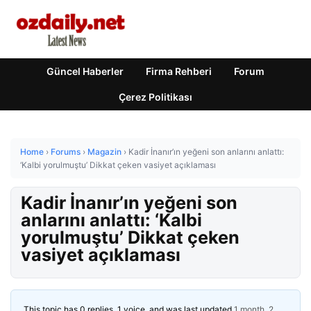
Güncel Haberler
Firma Rehberi
Forum
Çerez Politikası
Home
›
Forums
›
Magazin
›
Kadir İnanır’ın yeğeni son anlarını anlattı:
‘Kalbi yorulmuştu’ Dikkat çeken vasiyet açıklaması
Kadir İnanır’ın yeğeni son
anlarını anlattı: ‘Kalbi
yorulmuştu’ Dikkat çeken
vasiyet açıklaması
This topic has 0 replies, 1 voice, and was last updated
1 month, 2