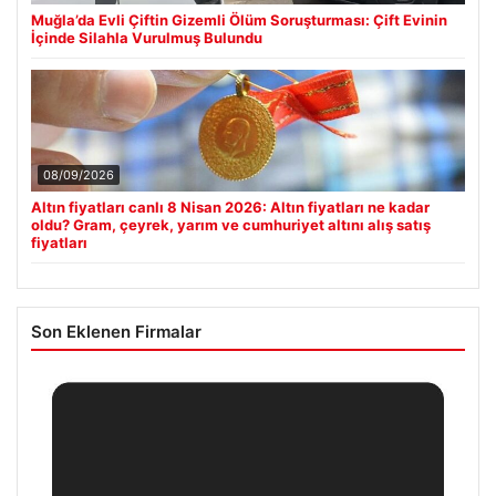
Muğla’da Evli Çiftin Gizemli Ölüm Soruşturması: Çift Evinin
İçinde Silahla Vurulmuş Bulundu
08/09/2026
Altın fiyatları canlı 8 Nisan 2026: Altın fiyatları ne kadar
oldu? Gram, çeyrek, yarım ve cumhuriyet altını alış satış
fiyatları
Son Eklenen Firmalar