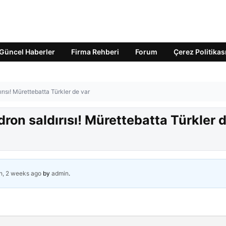
Güncel Haberler
Firma Rehberi
Forum
Çerez Politikas
rısı! Mürettebatta Türkler de var
ron saldırısı! Mürettebatta Türkler 
h, 2 weeks ago
by
admin
.