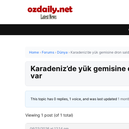
Home
›
Forums
›
Dünya
›
Karadeniz’de yük gemisine dron saldı
Karadeniz’de yük gemisine d
var
This topic has 0 replies, 1 voice, and was last updated
1 mont
Viewing 1 post (of 1 total)
06/23/2026 at 12:14 pm