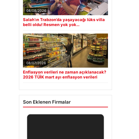
08/08/2026
Salah’ın Trabzon’da yaşayacağı lüks villa
belli oldu! Resmen yok yok…
08/07/2026
Enflasyon verileri ne zaman açıklanacak?
2026 TÜİK mart ayı enflasyon verileri
Son Eklenen Firmalar