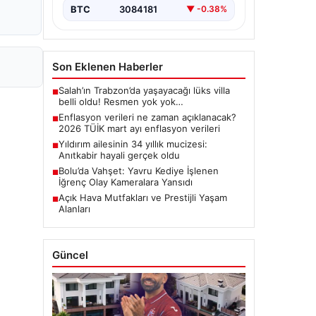
BTC
3084181
▼ -0.38%
Son Eklenen Haberler
Salah’ın Trabzon’da yaşayacağı lüks villa
■
belli oldu! Resmen yok yok…
Enflasyon verileri ne zaman açıklanacak?
■
2026 TÜİK mart ayı enflasyon verileri
Yıldırım ailesinin 34 yıllık mucizesi:
■
Anıtkabir hayali gerçek oldu
Bolu’da Vahşet: Yavru Kediye İşlenen
■
İğrenç Olay Kameralara Yansıdı
Açık Hava Mutfakları ve Prestijli Yaşam
■
Alanları
Güncel