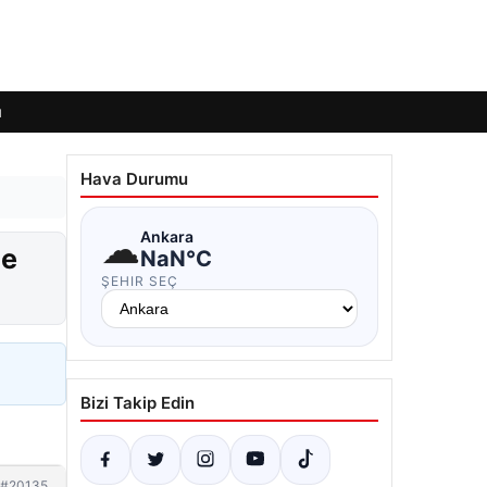
ı
Hava Durumu
☁
Ankara
de
NaN°C
ŞEHIR SEÇ
Bizi Takip Edin
#20135