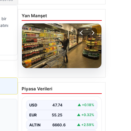
Yan Manşet
 bir
atını
07.08.2026
Enflasyon verileri ne
Piyasa Verileri
zaman açıklanacak? 2026
TÜİK mart ayı enflasyon
verileri
USD
47.74
▲ +0.18%
EUR
55.25
▲ +0.32%
ALTIN
6660.6
▲ +2.59%