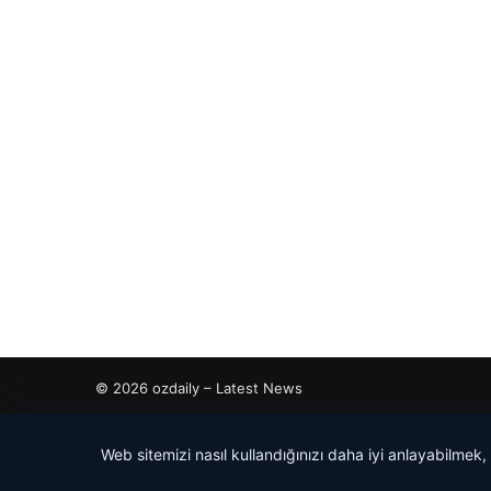
© 2026 ozdaily – Latest News
tcio
Web sitemizi nasıl kullandığınızı daha iyi anlayabilmek,