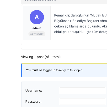
Kemal Kılıçdaroğlu’nun ‘Mutlak But
A
Büyükşehir Belediye Başkanı Ahmet 
çeken açıklamalarda bulundu. Akın’ı
admin
oldukça konuşuldu. İşte tüm detay
Keymaster
Viewing 1 post (of 1 total)
You must be logged in to reply to this topic.
Username:
Password: