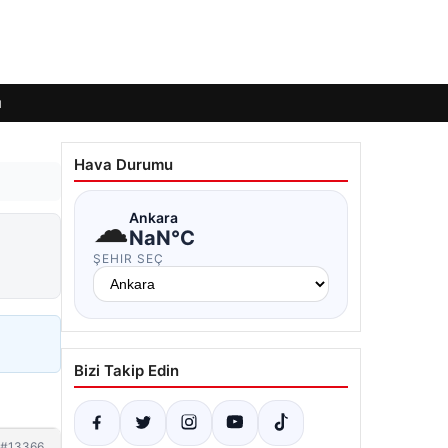
ı
Hava Durumu
☁
Ankara
NaN°C
ŞEHIR SEÇ
Bizi Takip Edin
#13366