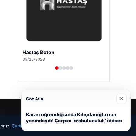
Hastaş Beton
05/26/2026
×
Göz Atın
Kararı öğrendiği anda Kılıçdaroğlu’nun
yanındaydı! Çarpıcı ‘arabuluculuk’ iddiası
ıyoruz.
Çerez Politikamız
Reddet
Kabul Et