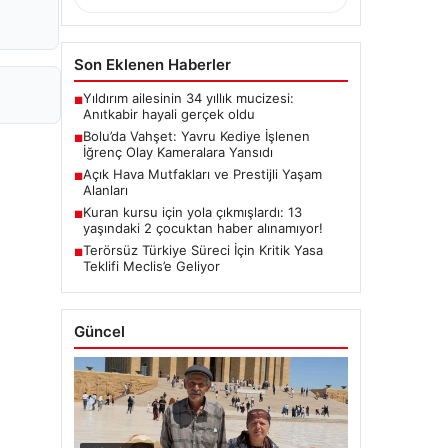
Son Eklenen Haberler
Yıldırım ailesinin 34 yıllık mucizesi:
■
Anıtkabir hayali gerçek oldu
Bolu’da Vahşet: Yavru Kediye İşlenen
■
İğrenç Olay Kameralara Yansıdı
Açık Hava Mutfakları ve Prestijli Yaşam
■
Alanları
Kuran kursu için yola çıkmışlardı: 13
■
yaşındaki 2 çocuktan haber alınamıyor!
Terörsüz Türkiye Süreci İçin Kritik Yasa
■
Teklifi Meclis’e Geliyor
Güncel