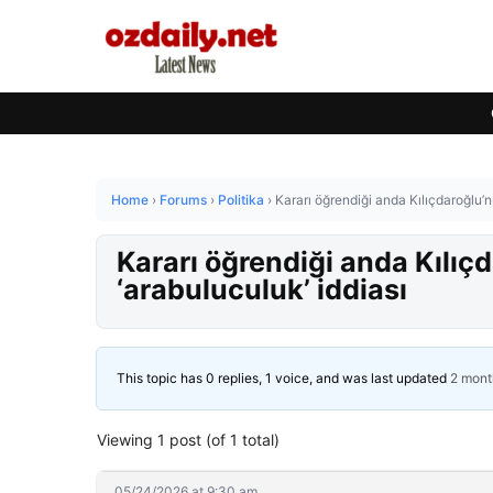
Home
›
Forums
›
Politika
›
Kararı öğrendiği anda Kılıçdaroğlu’n
Kararı öğrendiği anda Kılıç
‘arabuluculuk’ iddiası
This topic has 0 replies, 1 voice, and was last updated
2 mont
Viewing 1 post (of 1 total)
05/24/2026 at 9:30 am