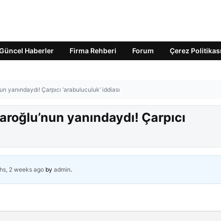
Güncel Haberler
Firma Rehberi
Forum
Çerez Politikas
un yanındaydı! Çarpıcı ‘arabuluculuk’ iddiası
daroğlu’nun yanındaydı! Çarpıcı
hs, 2 weeks ago
by
admin
.