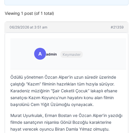
Viewing 1 post (of 1 total)
06/29/2026 at 3:51 am
#21359
A
admin
Keymaster
Ödüllü yönetmen Özcan Alper’in uzun süredir üzerinde
çalıştığı “Kazım” filminin hazırlıkları tüm hızıyla sürüyor.
Karadeniz müziğinin “Şair Ceketli Çocuk” lakaplı efsane
sanatçısı Kazım Koyuncu’nun hayatını konu alan filmin
başrolünü Cem Yiğit Üzümoğlu oynayacak.
Murat Uyurkulak, Erman Bostan ve Özcan Alper’in yazdığı
filmde sanatçının nişanlısı Gönül Bozoğlu karakterine
hayat verecek oyuncu Biran Damla Yılmaz olmuştu.