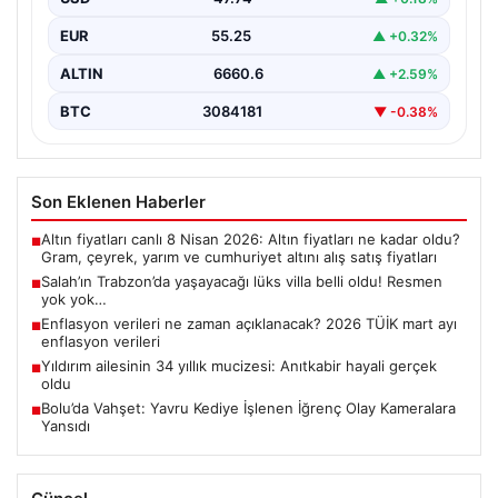
EUR
55.25
▲ +0.32%
ALTIN
6660.6
▲ +2.59%
BTC
3084181
▼ -0.38%
Son Eklenen Haberler
Altın fiyatları canlı 8 Nisan 2026: Altın fiyatları ne kadar oldu?
■
Gram, çeyrek, yarım ve cumhuriyet altını alış satış fiyatları
Salah’ın Trabzon’da yaşayacağı lüks villa belli oldu! Resmen
■
yok yok…
Enflasyon verileri ne zaman açıklanacak? 2026 TÜİK mart ayı
■
enflasyon verileri
Yıldırım ailesinin 34 yıllık mucizesi: Anıtkabir hayali gerçek
■
oldu
Bolu’da Vahşet: Yavru Kediye İşlenen İğrenç Olay Kameralara
■
Yansıdı