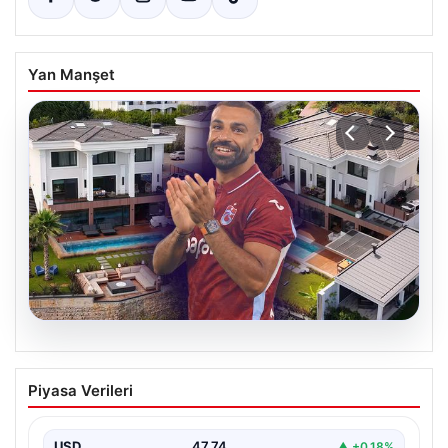
Yan Manşet
08.08.2026
Salah’ın Trabzon’da yaşayacağı lüks
Piyasa Verileri
villa belli oldu! Resmen yok yok…
USD
47.74
▲ +0.18%