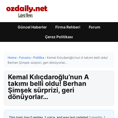
Güncel Haberler
Firma Rehberi
Forum
Çerez Politikası
Home
›
Forums
›
Politika
›
Kemal Kılıçdaroğlu’nun A takımı belli oldu!
Berhan Şimşek sürprizi, geri dönüyorlar…
Kemal Kılıçdaroğlu’nun A
takımı belli oldu! Berhan
Şimşek sürprizi, geri
dönüyorlar…
This topic has 0 replies, 1 voice, and was last updated
2 months, 1