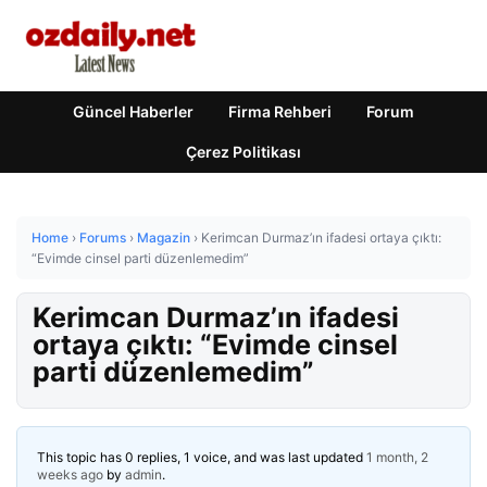
Güncel Haberler
Firma Rehberi
Forum
Çerez Politikası
Home
›
Forums
›
Magazin
›
Kerimcan Durmaz’ın ifadesi ortaya çıktı:
“Evimde cinsel parti düzenlemedim”
Kerimcan Durmaz’ın ifadesi
ortaya çıktı: “Evimde cinsel
parti düzenlemedim”
This topic has 0 replies, 1 voice, and was last updated
1 month, 2
weeks ago
by
admin
.