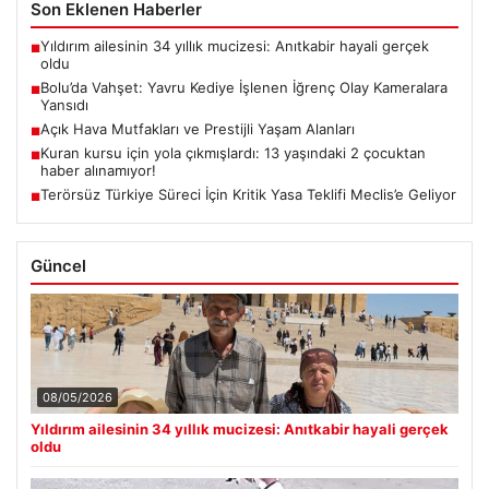
Son Eklenen Haberler
Yıldırım ailesinin 34 yıllık mucizesi: Anıtkabir hayali gerçek
■
oldu
Bolu’da Vahşet: Yavru Kediye İşlenen İğrenç Olay Kameralara
■
Yansıdı
Açık Hava Mutfakları ve Prestijli Yaşam Alanları
■
Kuran kursu için yola çıkmışlardı: 13 yaşındaki 2 çocuktan
■
haber alınamıyor!
Terörsüz Türkiye Süreci İçin Kritik Yasa Teklifi Meclis’e Geliyor
■
Güncel
08/05/2026
Yıldırım ailesinin 34 yıllık mucizesi: Anıtkabir hayali gerçek
oldu