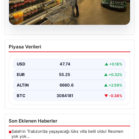
07.08.2026
Enflasyon verileri ne zaman
Piyasa Verileri
açıklanacak? 2026 TÜİK mart ayı
enflasyon verileri
USD
47.74
▲ +0.18%
EUR
55.25
▲ +0.32%
ALTIN
6660.6
▲ +2.59%
BTC
3084181
▼ -0.38%
Son Eklenen Haberler
Salah’ın Trabzon’da yaşayacağı lüks villa belli oldu! Resmen
■
yok yok…