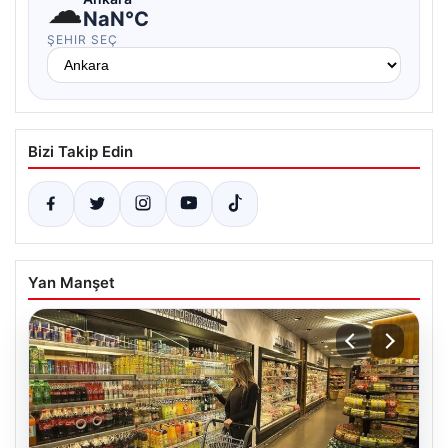
☁
NaN°C
ŞEHIR SEÇ
Bizi Takip Edin
Yan Manşet