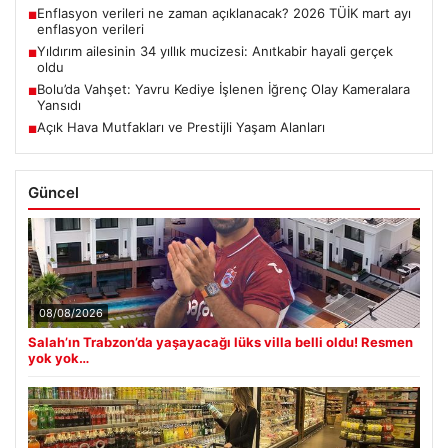
Enflasyon verileri ne zaman açıklanacak? 2026 TÜİK mart ayı
■
enflasyon verileri
Yıldırım ailesinin 34 yıllık mucizesi: Anıtkabir hayali gerçek
■
oldu
Bolu’da Vahşet: Yavru Kediye İşlenen İğrenç Olay Kameralara
■
Yansıdı
Açık Hava Mutfakları ve Prestijli Yaşam Alanları
■
Güncel
08/08/2026
Salah’ın Trabzon’da yaşayacağı lüks villa belli oldu! Resmen
yok yok…