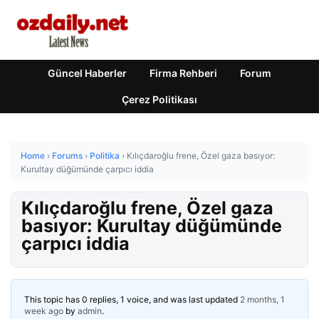
Güncel Haberler
Firma Rehberi
Forum
Çerez Politikası
Home
›
Forums
›
Politika
›
Kılıçdaroğlu frene, Özel gaza basıyor:
Kurultay düğümünde çarpıcı iddia
Kılıçdaroğlu frene, Özel gaza
basıyor: Kurultay düğümünde
çarpıcı iddia
This topic has 0 replies, 1 voice, and was last updated
2 months, 1
week ago
by
admin
.