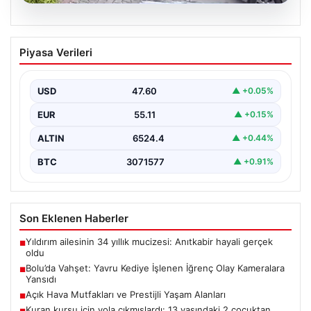
04.08.2026
Bolu’da Vahşet: Yavru Kediye İşlenen
Piyasa Verileri
İğrenç Olay Kameralara Yansıdı
Bolu'nun Beşkavaklar Mahallesi'nde, geçtiğimiz
günlerde meydana gelen korkutucu olay, bölgedeki
USD
47.60
▲ +0.05%
sakinleri derinden sarstı. Elektrikli…
EUR
55.11
▲ +0.15%
ALTIN
6524.4
▲ +0.44%
BTC
3071577
▲ +0.91%
Son Eklenen Haberler
Yıldırım ailesinin 34 yıllık mucizesi: Anıtkabir hayali gerçek
■
oldu
Bolu’da Vahşet: Yavru Kediye İşlenen İğrenç Olay Kameralara
■
Yansıdı
Açık Hava Mutfakları ve Prestijli Yaşam Alanları
■
Kuran kursu için yola çıkmışlardı: 13 yaşındaki 2 çocuktan
■