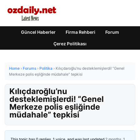
Güncel Haberler
Firma Rehberi
Forum
Çerez Politikası
Home
›
Forums
›
Politika
›
Kılıçdaroğlu’nu desteklemişlerdi! “Genel
Merkeze polis eşliğinde müdahale” tepkisi
Kılıçdaroğlu’nu
desteklemişlerdi! “Genel
Merkeze polis eşliğinde
müdahale” tepkisi
This topic has 0 replies, 1 voice, and was last updated
2 months, 1