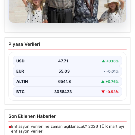
05.08.2026
Yıldırım ailesinin 34 yıllık mucizesi:
Piyasa Verileri
Anıtkabir hayali gerçek oldu
Adıyaman’da yaşayan Abuzer Yıldırım (71) ve eşi
Zeynep Yıldırım (59), tam 34 yıl boyunca…
USD
47.71
▲ +0.16%
EUR
55.03
• -0.01%
ALTIN
6541.8
▲ +0.76%
BTC
3056423
▼ -0.53%
Son Eklenen Haberler
Enflasyon verileri ne zaman açıklanacak? 2026 TÜİK mart ayı
■
enflasyon verileri