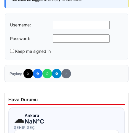
Username:
Password:
Keep me signed in
Paylaş:
Hava Durumu
☁
Ankara
NaN°C
ŞEHIR SEÇ