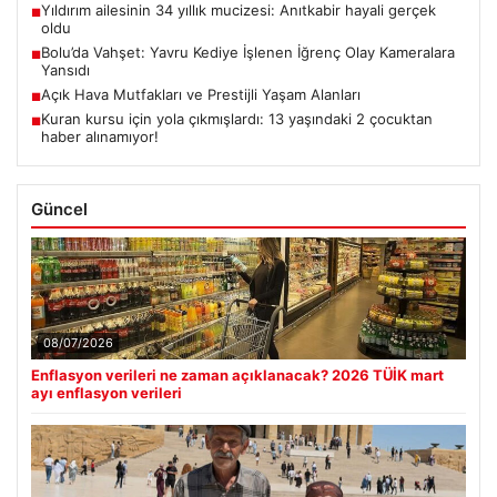
Yıldırım ailesinin 34 yıllık mucizesi: Anıtkabir hayali gerçek
■
oldu
Bolu’da Vahşet: Yavru Kediye İşlenen İğrenç Olay Kameralara
■
Yansıdı
Açık Hava Mutfakları ve Prestijli Yaşam Alanları
■
Kuran kursu için yola çıkmışlardı: 13 yaşındaki 2 çocuktan
■
haber alınamıyor!
Güncel
08/07/2026
Enflasyon verileri ne zaman açıklanacak? 2026 TÜİK mart
ayı enflasyon verileri