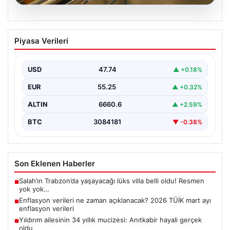
07.08.2026
Enflasyon verileri ne zaman
Piyasa Verileri
açıklanacak? 2026 TÜİK mart ayı
enflasyon verileri
USD
47.74
▲ +0.18%
EUR
55.25
▲ +0.32%
ALTIN
6660.6
▲ +2.59%
BTC
3084181
▼ -0.38%
Son Eklenen Haberler
Salah’ın Trabzon’da yaşayacağı lüks villa belli oldu! Resmen
■
yok yok…
Enflasyon verileri ne zaman açıklanacak? 2026 TÜİK mart ayı
■
enflasyon verileri
Yıldırım ailesinin 34 yıllık mucizesi: Anıtkabir hayali gerçek
■
oldu