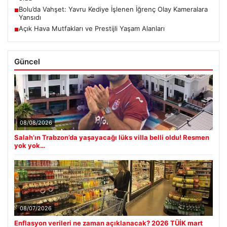
Bolu’da Vahşet: Yavru Kediye İşlenen İğrenç Olay Kameralara
■
Yansıdı
Açık Hava Mutfakları ve Prestijli Yaşam Alanları
■
Güncel
08/08/2026
Salah’ın Trabzon’da yaşayacağı lüks villa belli oldu! Resmen
yok yok…
08/07/2026
Enflasyon verileri ne zaman açıklanacak? 2026 TÜİK mart