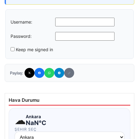
Username:
Password:
Keep me signed in
Paylaş:
Hava Durumu
☁
Ankara
NaN°C
ŞEHIR SEÇ