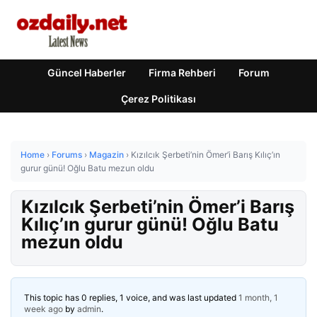
Güncel Haberler
Firma Rehberi
Forum
Çerez Politikası
Home
›
Forums
›
Magazin
›
Kızılcık Şerbeti’nin Ömer’i Barış Kılıç’ın
gurur günü! Oğlu Batu mezun oldu
Kızılcık Şerbeti’nin Ömer’i Barış
Kılıç’ın gurur günü! Oğlu Batu
mezun oldu
This topic has 0 replies, 1 voice, and was last updated
1 month, 1
week ago
by
admin
.