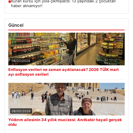
Kuran kursu için yola çıkmışlardı: 13 yaşındaki 2 çocuktan
■
haber alınamıyor!
Güncel
08/07/2026
Enflasyon verileri ne zaman açıklanacak? 2026 TÜİK mart
ayı enflasyon verileri
08/05/2026
Yıldırım ailesinin 34 yıllık mucizesi: Anıtkabir hayali gerçek
oldu