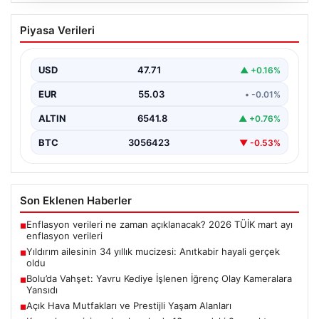
Yıldırım ailesinin 34 yıllık mucizesi:
Piyasa Verileri
Anıtkabir hayali gerçek oldu
Adıyaman’da yaşayan Abuzer Yıldırım (71) ve eşi
Zeynep Yıldırım (59), tam 34 yıl boyunca…
USD
47.71
▲ +0.16%
EUR
55.03
• -0.01%
ALTIN
6541.8
▲ +0.76%
BTC
3056423
▼ -0.53%
Son Eklenen Haberler
Enflasyon verileri ne zaman açıklanacak? 2026 TÜİK mart ayı
■
enflasyon verileri
Yıldırım ailesinin 34 yıllık mucizesi: Anıtkabir hayali gerçek
■
oldu
Bolu’da Vahşet: Yavru Kediye İşlenen İğrenç Olay Kameralara
■
Yansıdı
Açık Hava Mutfakları ve Prestijli Yaşam Alanları
■