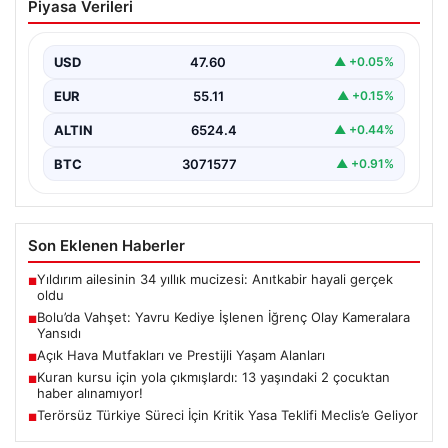
Piyasa Verileri
İğrenç Olay Kameralara Yansıdı
Bolu'nun Beşkavaklar Mahallesi'nde, geçtiğimiz
günlerde meydana gelen korkutucu olay, bölgedeki
USD
47.60
▲ +0.05%
sakinleri derinden sarstı. Elektrikli…
EUR
55.11
▲ +0.15%
ALTIN
6524.4
▲ +0.44%
BTC
3071577
▲ +0.91%
Son Eklenen Haberler
Yıldırım ailesinin 34 yıllık mucizesi: Anıtkabir hayali gerçek
■
oldu
Bolu’da Vahşet: Yavru Kediye İşlenen İğrenç Olay Kameralara
■
Yansıdı
Açık Hava Mutfakları ve Prestijli Yaşam Alanları
■
Kuran kursu için yola çıkmışlardı: 13 yaşındaki 2 çocuktan
■
haber alınamıyor!
Terörsüz Türkiye Süreci İçin Kritik Yasa Teklifi Meclis’e Geliyor
■