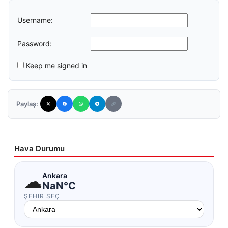
Username:
Password:
Keep me signed in
Paylaş:
Hava Durumu
☁
Ankara
NaN°C
ŞEHIR SEÇ