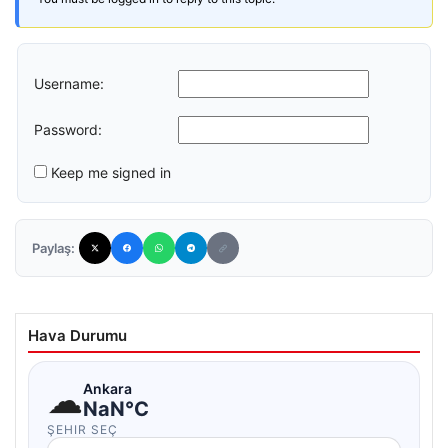
Username:
Password:
Keep me signed in
Paylaş:
Hava Durumu
☁
Ankara
NaN°C
ŞEHIR SEÇ