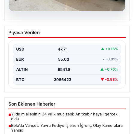
04.08.2026
Açık Hava Mutfakları ve Prestijli Yaşam
Piyasa Verileri
Alanları
Doğal hava kültürü günümüzde büyük bir dönüşüm
göstermektedir. Baştan başa özel villalarda yaşayan
USD
47.71
▲ +0.16%
kullanıcılar,…
EUR
55.03
• -0.01%
ALTIN
6541.8
▲ +0.76%
BTC
3056423
▼ -0.53%
Son Eklenen Haberler
Yıldırım ailesinin 34 yıllık mucizesi: Anıtkabir hayali gerçek
■
oldu
Bolu’da Vahşet: Yavru Kediye İşlenen İğrenç Olay Kameralara
■
Yansıdı