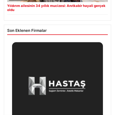
Yıldırım ailesinin 34 yıllık mucizesi: Anıtkabir hayali gerçek
oldu
Son Eklenen Firmalar