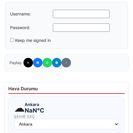
Username:
Password:
Keep me signed in
Paylaş:
Hava Durumu
☁
Ankara
NaN°C
ŞEHIR SEÇ