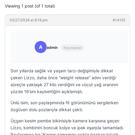
Viewing 1 post (of 1 total)
05/27/2026 at 8:16 pm
#14155
A
admin
Keymaster
Son yıllarda sağlık ve yaşam tarzı değişimiyle dikkat
çeken Lizzo, daha önce “weight release” adını verdiği
süreçte yaklaşık 27 kilo verdiğini ve vücut yağ oranının
yüzde 16’sını kaybettiğini açıklamıştı.
Ünlü isim, son paylaşımında fit görünümünü sergilerken
özgüven dolu pozlarıyla dikkat çekti.
Üçgen kesim pembe bikinisiyle kamera karşısına geçen
Lizzo, kombinini boncuk kolye ve ipek eşarpla tamamladı.
Paylaşımına ise “Karnını tamamen açıkta bırakan büyük