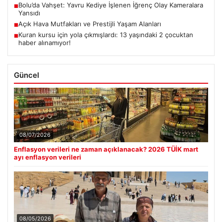
Bolu’da Vahşet: Yavru Kediye İşlenen İğrenç Olay Kameralara
■
Yansıdı
Açık Hava Mutfakları ve Prestijli Yaşam Alanları
■
Kuran kursu için yola çıkmışlardı: 13 yaşındaki 2 çocuktan
■
haber alınamıyor!
Güncel
08/07/2026
Enflasyon verileri ne zaman açıklanacak? 2026 TÜİK mart
ayı enflasyon verileri
08/05/2026