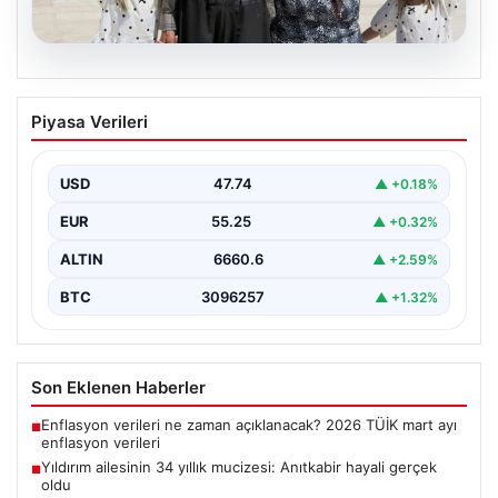
05.08.2026
Yıldırım ailesinin 34 yıllık mucizesi:
Piyasa Verileri
Anıtkabir hayali gerçek oldu
Adıyaman’da yaşayan Abuzer Yıldırım (71) ve eşi
Zeynep Yıldırım (59), tam 34 yıl boyunca…
USD
47.74
▲ +0.18%
EUR
55.25
▲ +0.32%
ALTIN
6660.6
▲ +2.59%
BTC
3096257
▲ +1.32%
Son Eklenen Haberler
Enflasyon verileri ne zaman açıklanacak? 2026 TÜİK mart ayı
■
enflasyon verileri
Yıldırım ailesinin 34 yıllık mucizesi: Anıtkabir hayali gerçek
■
oldu