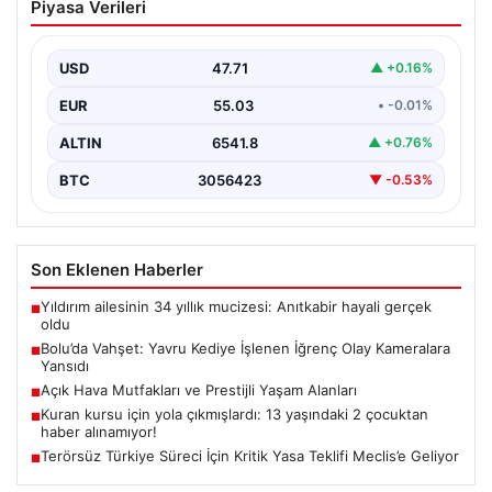
Piyasa Verileri
İğrenç Olay Kameralara Yansıdı
Bolu'nun Beşkavaklar Mahallesi'nde, geçtiğimiz
günlerde meydana gelen korkutucu olay, bölgedeki
USD
47.71
▲ +0.16%
sakinleri derinden sarstı. Elektrikli…
EUR
55.03
• -0.01%
ALTIN
6541.8
▲ +0.76%
BTC
3056423
▼ -0.53%
Son Eklenen Haberler
Yıldırım ailesinin 34 yıllık mucizesi: Anıtkabir hayali gerçek
■
oldu
Bolu’da Vahşet: Yavru Kediye İşlenen İğrenç Olay Kameralara
■
Yansıdı
Açık Hava Mutfakları ve Prestijli Yaşam Alanları
■
Kuran kursu için yola çıkmışlardı: 13 yaşındaki 2 çocuktan
■
haber alınamıyor!
Terörsüz Türkiye Süreci İçin Kritik Yasa Teklifi Meclis’e Geliyor
■