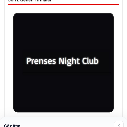
Prenses Night Club
×
Göz Atın