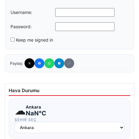
Username:
Password:
Keep me signed in
Paylaş:
Hava Durumu
☁
Ankara
NaN°C
ŞEHIR SEÇ