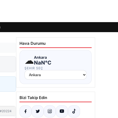
ı
Hava Durumu
☁
Ankara
NaN°C
ŞEHIR SEÇ
Bizi Takip Edin
#20224