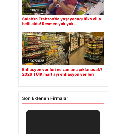
08/08/2026
Salah’ın Trabzon’da yaşayacağı lüks villa
belli oldu! Resmen yok yok…
08/07/2026
Enflasyon verileri ne zaman açıklanacak?
2026 TÜİK mart ayı enflasyon verileri
Son Eklenen Firmalar