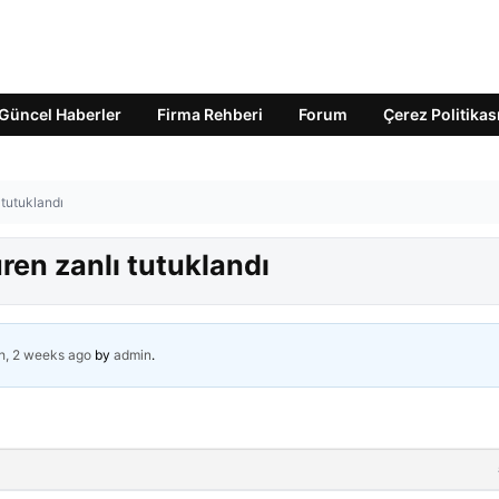
Güncel Haberler
Firma Rehberi
Forum
Çerez Politikas
 tutuklandı
üren zanlı tutuklandı
h, 2 weeks ago
by
admin
.