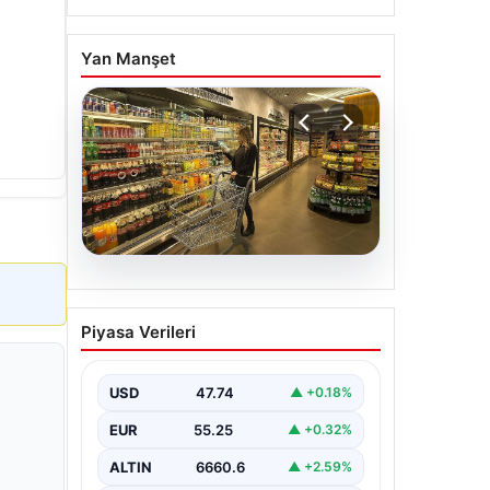
Yan Manşet
07.08.2026
Enflasyon verileri ne
Piyasa Verileri
zaman açıklanacak? 2026
TÜİK mart ayı enflasyon
verileri
USD
47.74
▲ +0.18%
EUR
55.25
▲ +0.32%
ALTIN
6660.6
▲ +2.59%