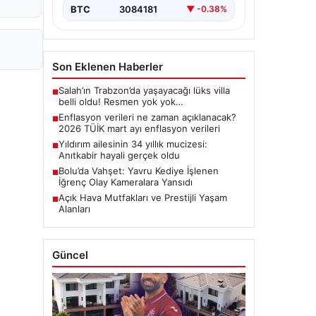
BTC
3084181
▼ -0.38%
Son Eklenen Haberler
Salah’ın Trabzon’da yaşayacağı lüks villa
■
belli oldu! Resmen yok yok…
Enflasyon verileri ne zaman açıklanacak?
■
2026 TÜİK mart ayı enflasyon verileri
Yıldırım ailesinin 34 yıllık mucizesi:
■
Anıtkabir hayali gerçek oldu
Bolu’da Vahşet: Yavru Kediye İşlenen
■
İğrenç Olay Kameralara Yansıdı
Açık Hava Mutfakları ve Prestijli Yaşam
■
Alanları
Güncel