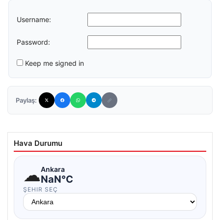
Username:
Password:
Keep me signed in
Paylaş:
Hava Durumu
☁
Ankara
NaN°C
ŞEHIR SEÇ