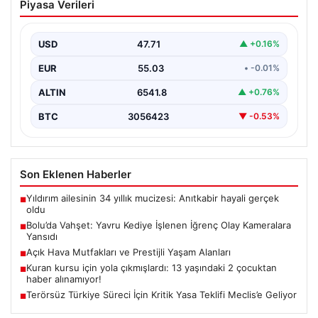
Piyasa Verileri
İğrenç Olay Kameralara Yansıdı
Bolu'nun Beşkavaklar Mahallesi'nde, geçtiğimiz
günlerde meydana gelen korkutucu olay, bölgedeki
USD
47.71
▲ +0.16%
sakinleri derinden sarstı. Elektrikli…
EUR
55.03
• -0.01%
ALTIN
6541.8
▲ +0.76%
BTC
3056423
▼ -0.53%
Son Eklenen Haberler
Yıldırım ailesinin 34 yıllık mucizesi: Anıtkabir hayali gerçek
■
oldu
Bolu’da Vahşet: Yavru Kediye İşlenen İğrenç Olay Kameralara
■
Yansıdı
Açık Hava Mutfakları ve Prestijli Yaşam Alanları
■
Kuran kursu için yola çıkmışlardı: 13 yaşındaki 2 çocuktan
■
haber alınamıyor!
Terörsüz Türkiye Süreci İçin Kritik Yasa Teklifi Meclis’e Geliyor
■