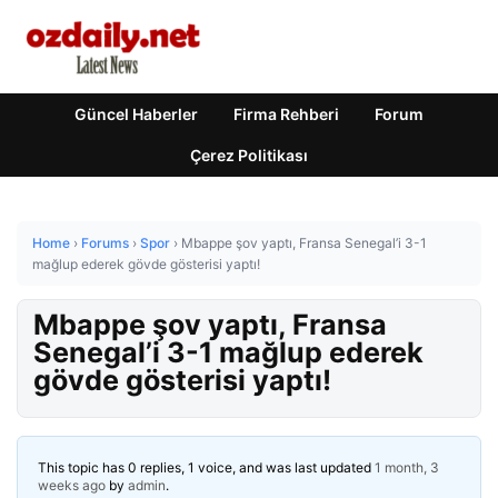
Güncel Haberler
Firma Rehberi
Forum
Çerez Politikası
Home
›
Forums
›
Spor
›
Mbappe şov yaptı, Fransa Senegal’i 3-1
mağlup ederek gövde gösterisi yaptı!
Mbappe şov yaptı, Fransa
Senegal’i 3-1 mağlup ederek
gövde gösterisi yaptı!
This topic has 0 replies, 1 voice, and was last updated
1 month, 3
weeks ago
by
admin
.