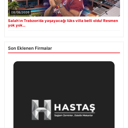
08/08/2026
Salah’ın Trabzon’da yaşayacağı lüks villa belli oldu! Resmen
yok yok…
Son Eklenen Firmalar