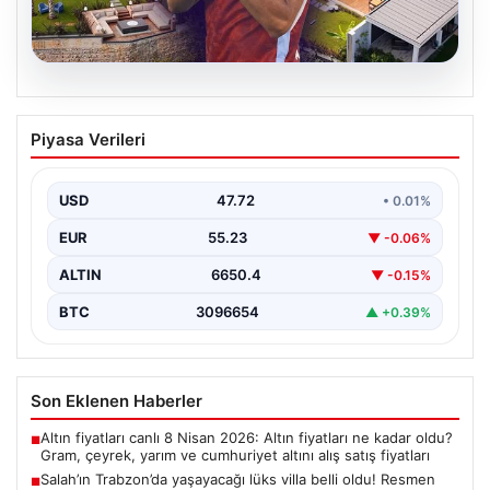
08.08.2026
Salah’ın Trabzon’da yaşayacağı lüks
Piyasa Verileri
villa belli oldu! Resmen yok yok…
USD
47.72
• 0.01%
EUR
55.23
▼ -0.06%
ALTIN
6650.4
▼ -0.15%
BTC
3096654
▲ +0.39%
Son Eklenen Haberler
Altın fiyatları canlı 8 Nisan 2026: Altın fiyatları ne kadar oldu?
■
Gram, çeyrek, yarım ve cumhuriyet altını alış satış fiyatları
Salah’ın Trabzon’da yaşayacağı lüks villa belli oldu! Resmen
■