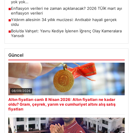
yok yok…
Enflasyon verileri ne zaman açıklanacak? 2026 TÜİK mart ayı
■
enflasyon verileri
Yıldırım ailesinin 34 yıllık mucizesi: Anıtkabir hayali gerçek
■
oldu
Bolu’da Vahşet: Yavru Kediye İşlenen İğrenç Olay Kameralara
■
Yansıdı
Güncel
08/09/2026
Altın fiyatları canlı 8 Nisan 2026: Altın fiyatları ne kadar
oldu? Gram, çeyrek, yarım ve cumhuriyet altını alış satış
fiyatları